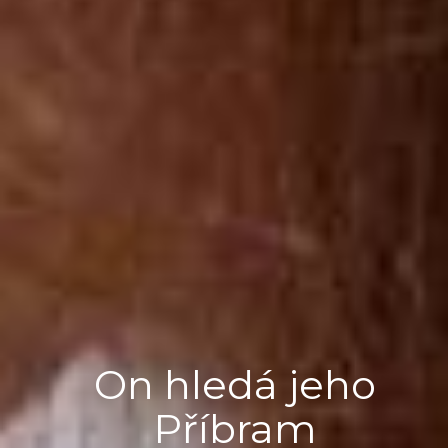
On hledá jeho
Příbram