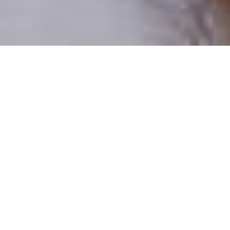
Pouze reální lidé
100 % profilů prověřujeme