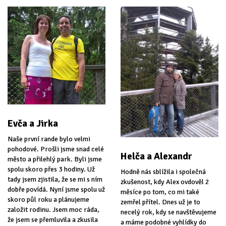
Evča a Jirka
Naše první rande bylo velmi
pohodové. Prošli jsme snad celé
Helča a Alexandr
město a přilehlý park. Byli jsme
spolu skoro přes 3 hodiny. Už
Hodně nás sblížila i společná
tady jsem zjistila, že se mi s ním
zkušenost, kdy Alex ovdověl 2
dobře povídá. Nyní jsme spolu už
měsíce po tom, co mi také
skoro půl roku a plánujeme
zemřel přítel. Dnes už je to
založit rodinu. Jsem moc ráda,
necelý rok, kdy se navštěvujeme
že jsem se přemluvila a zkusila
a máme podobné vyhlídky do