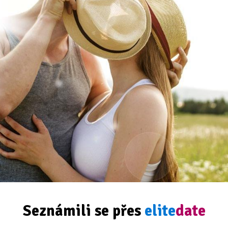
Seznámili se přes
elite
date