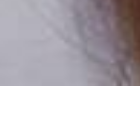
Pouze reální lidé