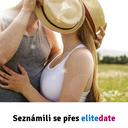
Seznámili se přes
elite
date