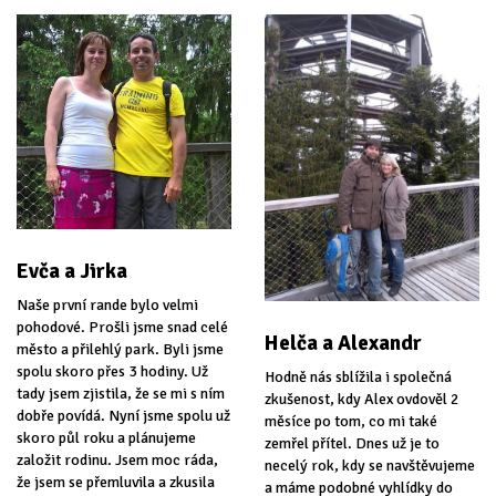
Evča a Jirka
Naše první rande bylo velmi
pohodové. Prošli jsme snad celé
Helča a Alexandr
město a přilehlý park. Byli jsme
spolu skoro přes 3 hodiny. Už
Hodně nás sblížila i společná
tady jsem zjistila, že se mi s ním
zkušenost, kdy Alex ovdověl 2
dobře povídá. Nyní jsme spolu už
měsíce po tom, co mi také
skoro půl roku a plánujeme
zemřel přítel. Dnes už je to
založit rodinu. Jsem moc ráda,
necelý rok, kdy se navštěvujeme
že jsem se přemluvila a zkusila
a máme podobné vyhlídky do