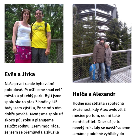
Evča a Jirka
Naše první rande bylo velmi
pohodové. Prošli jsme snad celé
Helča a Alexandr
město a přilehlý park. Byli jsme
spolu skoro přes 3 hodiny. Už
Hodně nás sblížila i společná
tady jsem zjistila, že se mi s ním
zkušenost, kdy Alex ovdověl 2
dobře povídá. Nyní jsme spolu už
měsíce po tom, co mi také
skoro půl roku a plánujeme
zemřel přítel. Dnes už je to
založit rodinu. Jsem moc ráda,
necelý rok, kdy se navštěvujeme
že jsem se přemluvila a zkusila
a máme podobné vyhlídky do