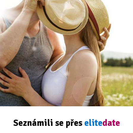
Seznámili se přes
elite
date