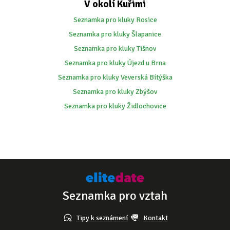
V okolí Kuřimi
Seznamka pro kluky Rosice
Seznamka pro kluky Šlapanice
Seznamka pro kluky Tišnov
Seznamka pro kluky Újezd u Brna
Seznamka pro kluky Veverská Bítýška
Seznamka pro kluky Zbýšov
Seznamka pro kluky Židlochovice
Seznamka pro vztah
Tipy k seznámení
Kontakt