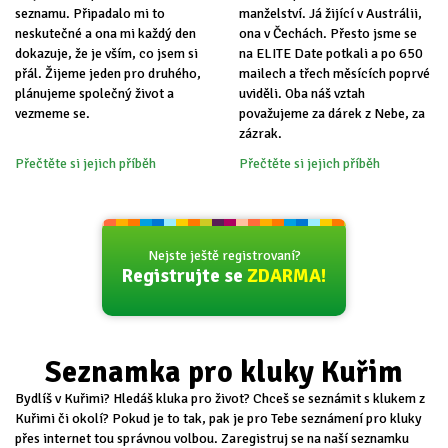
seznamu. Připadalo mi to
manželství. Já žijící v Austrálii,
neskutečné a ona mi každý den
ona v Čechách. Přesto jsme se
dokazuje, že je vším, co jsem si
na ELITE Date potkali a po 650
přál. Žijeme jeden pro druhého,
mailech a třech měsících poprvé
plánujeme společný život a
uviděli. Oba náš vztah
vezmeme se.
považujeme za dárek z Nebe, za
zázrak.
Přečtěte si jejich příběh
Přečtěte si jejich příběh
Nejste ještě registrovaní?
Registrujte se
ZDARMA!
Seznamka pro kluky Kuřim
Bydlíš v Kuřimi? Hledáš kluka pro život? Chceš se seznámit s klukem z
Kuřimi či okolí? Pokud je to tak, pak je pro Tebe seznámení pro kluky
přes internet tou správnou volbou. Zaregistruj se na naší seznamku