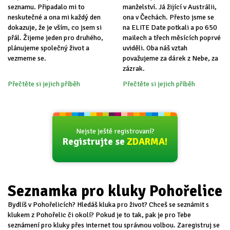
seznamu. Připadalo mi to
manželství. Já žijící v Austrálii,
neskutečné a ona mi každý den
ona v Čechách. Přesto jsme se
dokazuje, že je vším, co jsem si
na ELITE Date potkali a po 650
přál. Žijeme jeden pro druhého,
mailech a třech měsících poprvé
plánujeme společný život a
uviděli. Oba náš vztah
vezmeme se.
považujeme za dárek z Nebe, za
zázrak.
Přečtěte si jejich příběh
Přečtěte si jejich příběh
Nejste ještě registrovaní?
Registrujte se
ZDARMA!
Seznamka pro kluky Pohořelice
Bydlíš v Pohořelicích? Hledáš kluka pro život? Chceš se seznámit s
klukem z Pohořelic či okolí? Pokud je to tak, pak je pro Tebe
seznámení pro kluky přes internet tou správnou volbou. Zaregistruj se