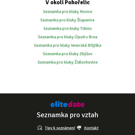
V okolí Pohořelic
Seznamka pro kluky Rosice
Seznamka pro kluky Šlapanice
Seznamka pro kluky Tišnov
Seznamka pro kluky Újezd u Brna
Seznamka pro kluky Veverská Bítýška
Seznamka pro kluky Zbýšov
Seznamka pro kluky Židlochovice
Seznamka pro vztah
Tipy k seznámení
Kontakt