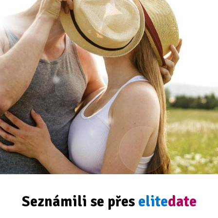
Seznámili se přes
elite
date