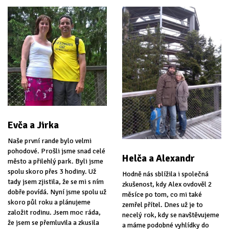
Evča a Jirka
Naše první rande bylo velmi
pohodové. Prošli jsme snad celé
Helča a Alexandr
město a přilehlý park. Byli jsme
spolu skoro přes 3 hodiny. Už
Hodně nás sblížila i společná
tady jsem zjistila, že se mi s ním
zkušenost, kdy Alex ovdověl 2
dobře povídá. Nyní jsme spolu už
měsíce po tom, co mi také
skoro půl roku a plánujeme
zemřel přítel. Dnes už je to
založit rodinu. Jsem moc ráda,
necelý rok, kdy se navštěvujeme
že jsem se přemluvila a zkusila
a máme podobné vyhlídky do