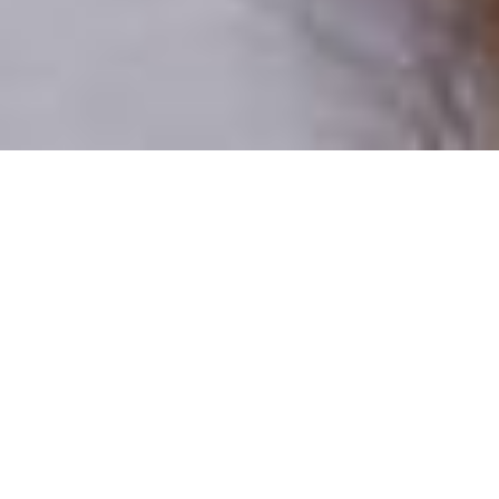
Pouze reální lidé
100 % profilů prověřujeme