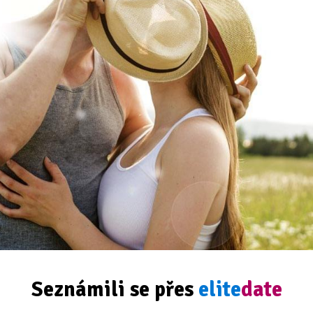
Seznámili se přes
elite
date