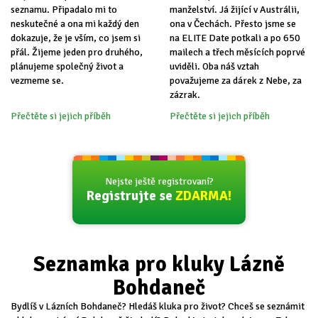
seznamu. Připadalo mi to
manželství. Já žijící v Austrálii,
neskutečné a ona mi každý den
ona v Čechách. Přesto jsme se
dokazuje, že je vším, co jsem si
na ELITE Date potkali a po 650
přál. Žijeme jeden pro druhého,
mailech a třech měsících poprvé
plánujeme společný život a
uviděli. Oba náš vztah
vezmeme se.
považujeme za dárek z Nebe, za
zázrak.
Přečtěte si jejich příběh
Přečtěte si jejich příběh
Nejste ještě registrovaní?
Registrujte se
ZDARMA!
Seznamka pro kluky Lázně
Bohdaneč
Bydlíš v Lázních Bohdaneč? Hledáš kluka pro život? Chceš se seznámit