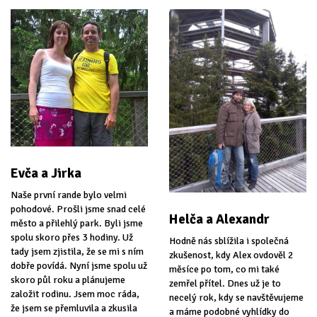
Evča a Jirka
Naše první rande bylo velmi
pohodové. Prošli jsme snad celé
Helča a Alexandr
město a přilehlý park. Byli jsme
spolu skoro přes 3 hodiny. Už
Hodně nás sblížila i společná
tady jsem zjistila, že se mi s ním
zkušenost, kdy Alex ovdověl 2
dobře povídá. Nyní jsme spolu už
měsíce po tom, co mi také
skoro půl roku a plánujeme
zemřel přítel. Dnes už je to
založit rodinu. Jsem moc ráda,
necelý rok, kdy se navštěvujeme
že jsem se přemluvila a zkusila
a máme podobné vyhlídky do