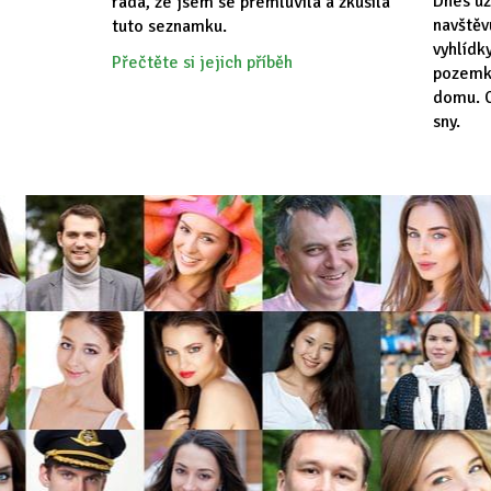
Dnes už
ráda, že jsem se přemluvila a zkusila
navště
tuto seznamku.
vyhlídk
Přečtěte si jejich příběh
pozemk
domu. C
sny.