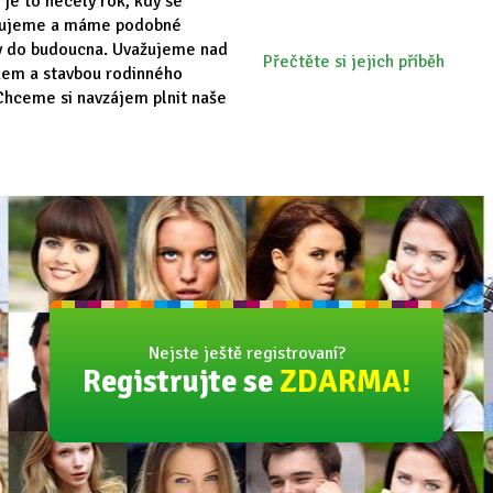
 je to necelý rok, kdy se
vujeme a máme podobné
y do budoucna. Uvažujeme nad
Přečtěte si jejich příběh
em a stavbou rodinného
hceme si navzájem plnit naše
Nejste ještě registrovaní?
Registrujte se
ZDARMA!