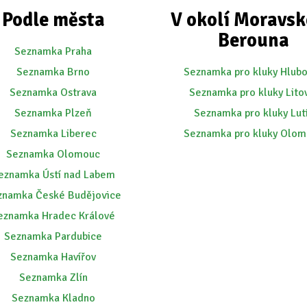
Podle města
V okolí Moravs
Berouna
Seznamka Praha
Seznamka Brno
Seznamka pro kluky Hlub
Seznamka Ostrava
Seznamka pro kluky Lito
Seznamka Plzeň
Seznamka pro kluky Lut
Seznamka Liberec
Seznamka pro kluky Olo
Seznamka Olomouc
eznamka Ústí nad Labem
znamka České Budějovice
eznamka Hradec Králové
Seznamka Pardubice
Seznamka Havířov
Seznamka Zlín
Seznamka Kladno