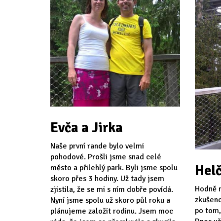
Evča a Jirka
Naše první rande bylo velmi
pohodové. Prošli jsme snad celé
Helč
město a přilehlý park. Byli jsme spolu
skoro přes 3 hodiny. Už tady jsem
Hodně n
zjistila, že se mi s ním dobře povídá.
zkušeno
Nyní jsme spolu už skoro půl roku a
po tom,
plánujeme založit rodinu. Jsem moc