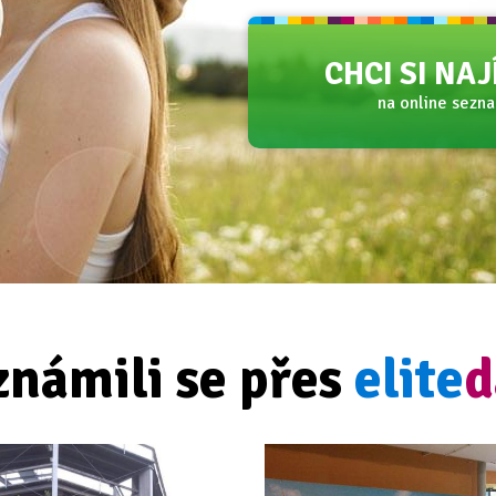
CHCI SI NA
na online sezn
známili se přes
elite
d