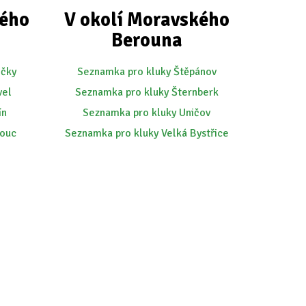
kého
V okolí Moravského
Berouna
očky
Seznamka pro kluky Štěpánov
vel
Seznamka pro kluky Šternberk
ín
Seznamka pro kluky Uničov
mouc
Seznamka pro kluky Velká Bystřice