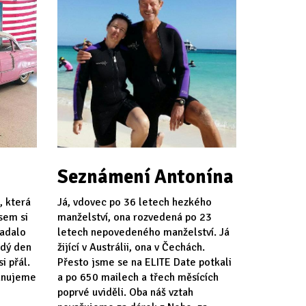
Seznámení Antonína
, která
Já, vdovec po 36 letech hezkého
jsem si
manželství, ona rozvedená po 23
padalo
letech nepovedeného manželství. Já
ždý den
žijící v Austrálii, ona v Čechách.
i přál.
Přesto jsme se na ELITE Date potkali
lánujeme
a po 650 mailech a třech měsících
poprvé uviděli. Oba náš vztah