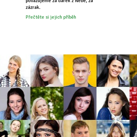
považujeme za dárek z Nebe, za
zázrak.
Přečtěte si jejich příběh