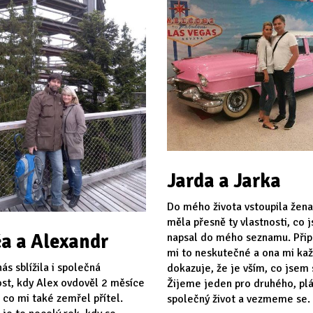
Jarda a Jarka
Do mého života vstoupila žena
měla přesně ty vlastnosti, co 
a a Alexandr
napsal do mého seznamu. Při
mi to neskutečné a ona mi ka
ás sblížila i společná
dokazuje, že je vším, co jsem s
st, kdy Alex ovdověl 2 měsíce
Žijeme jeden pro druhého, p
 co mi také zemřel přítel.
společný život a vezmeme se.