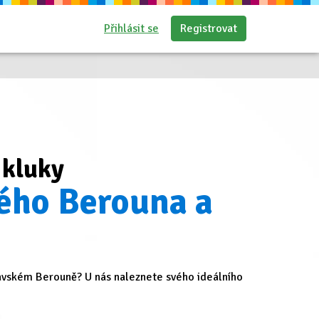
Přihlásit se
Registrovat
 kluky
ého Berouna a
vském Berouně? U nás naleznete svého ideálního