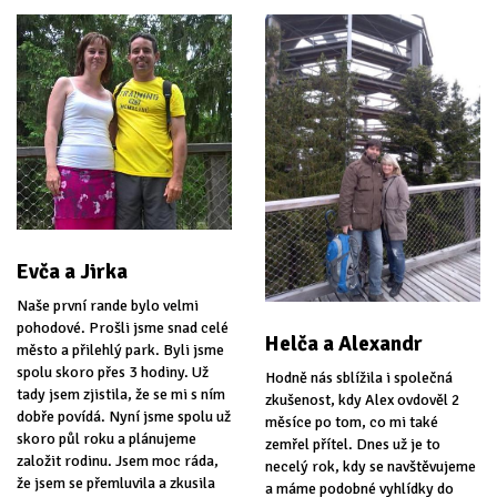
Evča a Jirka
Naše první rande bylo velmi
pohodové. Prošli jsme snad celé
Helča a Alexandr
město a přilehlý park. Byli jsme
spolu skoro přes 3 hodiny. Už
Hodně nás sblížila i společná
tady jsem zjistila, že se mi s ním
zkušenost, kdy Alex ovdověl 2
dobře povídá. Nyní jsme spolu už
měsíce po tom, co mi také
skoro půl roku a plánujeme
zemřel přítel. Dnes už je to
založit rodinu. Jsem moc ráda,
necelý rok, kdy se navštěvujeme
že jsem se přemluvila a zkusila
a máme podobné vyhlídky do