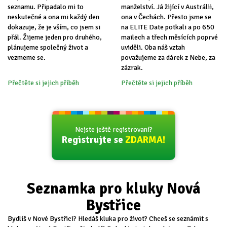
seznamu. Připadalo mi to
manželství. Já žijící v Austrálii,
neskutečné a ona mi každý den
ona v Čechách. Přesto jsme se
dokazuje, že je vším, co jsem si
na ELITE Date potkali a po 650
přál. Žijeme jeden pro druhého,
mailech a třech měsících poprvé
plánujeme společný život a
uviděli. Oba náš vztah
vezmeme se.
považujeme za dárek z Nebe, za
zázrak.
Přečtěte si jejich příběh
Přečtěte si jejich příběh
Nejste ještě registrovaní?
Registrujte se
ZDARMA!
Seznamka pro kluky Nová
Bystřice
Bydlíš v Nové Bystřici? Hledáš kluka pro život? Chceš se seznámit s