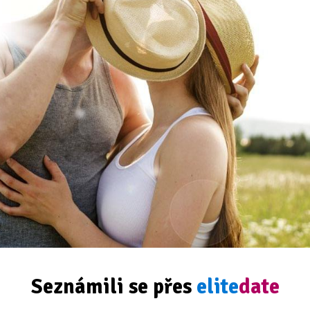
Seznámili se přes
elite
date