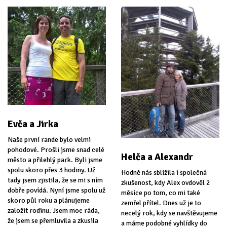
Evča a Jirka
Naše první rande bylo velmi
pohodové. Prošli jsme snad celé
Helča a Alexandr
město a přilehlý park. Byli jsme
spolu skoro přes 3 hodiny. Už
Hodně nás sblížila i společná
tady jsem zjistila, že se mi s ním
zkušenost, kdy Alex ovdověl 2
dobře povídá. Nyní jsme spolu už
měsíce po tom, co mi také
skoro půl roku a plánujeme
zemřel přítel. Dnes už je to
založit rodinu. Jsem moc ráda,
necelý rok, kdy se navštěvujeme
že jsem se přemluvila a zkusila
a máme podobné vyhlídky do