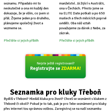
seznamu. Připadalo mi to
manželství. Já žijící v Austrálii,
neskutečné a ona mi každý den
ona v Čechách. Přesto jsme se
dokazuje, že je vším, co jsem si
na ELITE Date potkali a po 650
přál. Žijeme jeden pro druhého,
mailech a třech měsících poprvé
plánujeme společný život a
uviděli. Oba náš vztah
vezmeme se.
považujeme za dárek z Nebe, za
zázrak.
Přečtěte si jejich příběh
Přečtěte si jejich příběh
Nejste ještě registrovaní?
Registrujte se
ZDARMA!
Seznamka pro kluky Třeboň
Bydlíš v Třeboni? Hledáš kluka pro život? Chceš se seznámit s klukem z
Třeboně či okolí? Pokud je to tak, pak je pro Tebe seznámení pro kluky
přes internet tou správnou volbou. Zaregistruj se na naší seznamku