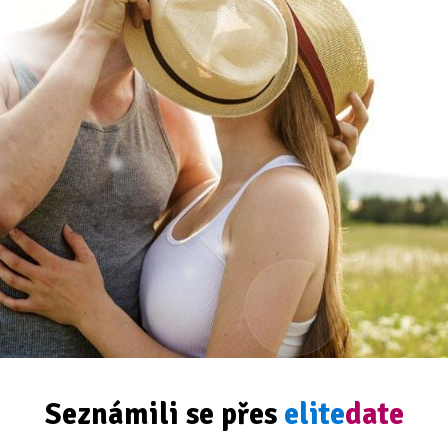
Seznámili se přes
elite
date