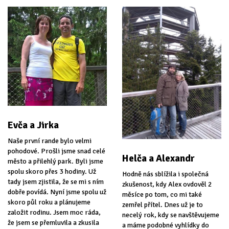
Evča a Jirka
Naše první rande bylo velmi
pohodové. Prošli jsme snad celé
Helča a Alexandr
město a přilehlý park. Byli jsme
spolu skoro přes 3 hodiny. Už
Hodně nás sblížila i společná
tady jsem zjistila, že se mi s ním
zkušenost, kdy Alex ovdověl 2
dobře povídá. Nyní jsme spolu už
měsíce po tom, co mi také
skoro půl roku a plánujeme
zemřel přítel. Dnes už je to
založit rodinu. Jsem moc ráda,
necelý rok, kdy se navštěvujeme
že jsem se přemluvila a zkusila
a máme podobné vyhlídky do