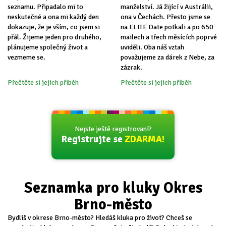
seznamu. Připadalo mi to
manželství. Já žijící v Austrálii,
neskutečné a ona mi každý den
ona v Čechách. Přesto jsme se
dokazuje, že je vším, co jsem si
na ELITE Date potkali a po 650
přál. Žijeme jeden pro druhého,
mailech a třech měsících poprvé
plánujeme společný život a
uviděli. Oba náš vztah
vezmeme se.
považujeme za dárek z Nebe, za
zázrak.
Přečtěte si jejich příběh
Přečtěte si jejich příběh
Nejste ještě registrovaní?
Registrujte se
ZDARMA!
Seznamka pro kluky Okres
Brno-město
Bydlíš v okrese Brno-město? Hledáš kluka pro život? Chceš se