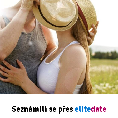
Seznámili se přes
elite
date