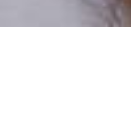
Pouze reální lidé
100 % profilů prověřujeme