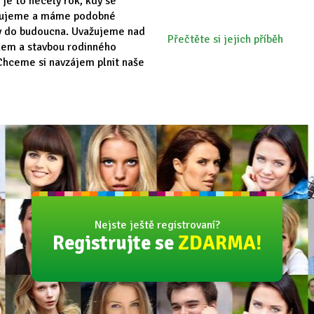
 je to necelý rok, kdy se
vujeme a máme podobné
y do budoucna. Uvažujeme nad
Přečtěte si jejich příběh
em a stavbou rodinného
hceme si navzájem plnit naše
Nejste ještě registrovaní?
Registrujte se
ZDARMA!