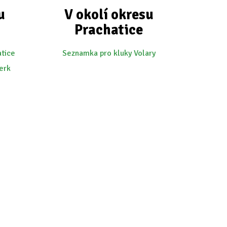
u
V okolí okresu
Prachatice
atice
Seznamka pro kluky Volary
erk