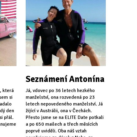
Seznámení Antonína
, která
Já, vdovec po 36 letech hezkého
jsem si
manželství, ona rozvedená po 23
padalo
letech nepovedeného manželství. Já
ždý den
žijící v Austrálii, ona v Čechách.
i přál.
Přesto jsme se na ELITE Date potkali
lánujeme
a po 650 mailech a třech měsících
poprvé uviděli. Oba náš vztah