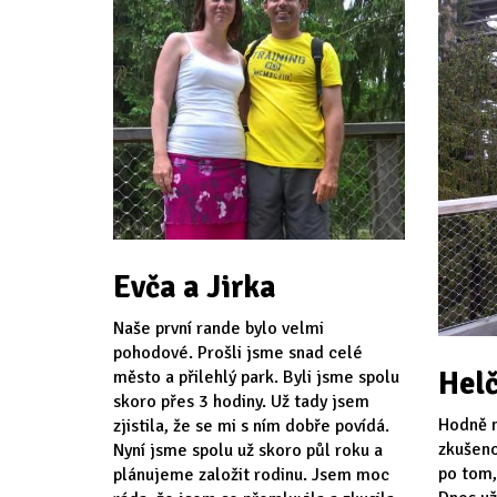
Evča a Jirka
Naše první rande bylo velmi
pohodové. Prošli jsme snad celé
Helč
město a přilehlý park. Byli jsme spolu
skoro přes 3 hodiny. Už tady jsem
Hodně n
zjistila, že se mi s ním dobře povídá.
zkušeno
Nyní jsme spolu už skoro půl roku a
po tom,
plánujeme založit rodinu. Jsem moc