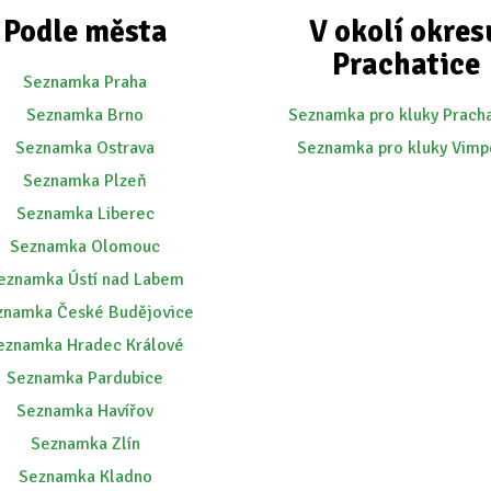
Podle města
V okolí okres
Prachatice
Seznamka Praha
Seznamka Brno
Seznamka pro kluky Prach
Seznamka Ostrava
Seznamka pro kluky Vimp
Seznamka Plzeň
Seznamka Liberec
Seznamka Olomouc
eznamka Ústí nad Labem
znamka České Budějovice
eznamka Hradec Králové
Seznamka Pardubice
Seznamka Havířov
Seznamka Zlín
Seznamka Kladno