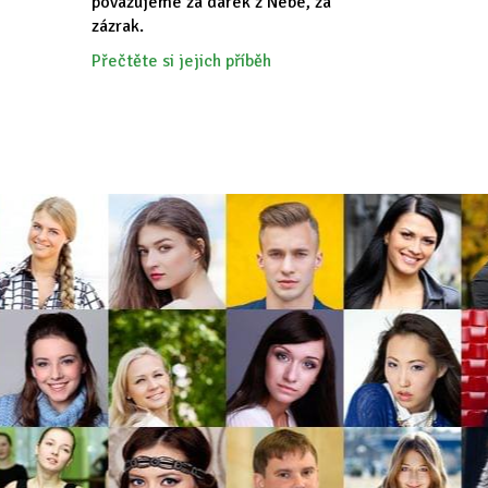
považujeme za dárek z Nebe, za
zázrak.
Přečtěte si jejich příběh