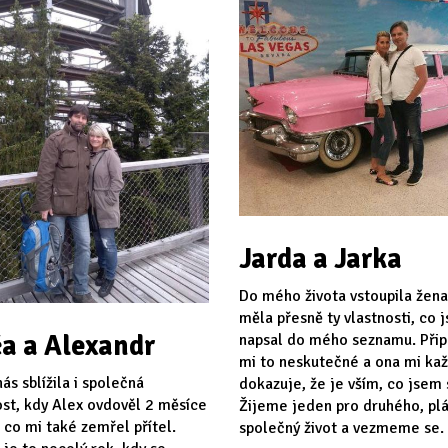
Jarda a Jarka
Do mého života vstoupila žena
měla přesně ty vlastnosti, co 
a a Alexandr
napsal do mého seznamu. Při
mi to neskutečné a ona mi ka
ás sblížila i společná
dokazuje, že je vším, co jsem s
st, kdy Alex ovdověl 2 měsíce
Žijeme jeden pro druhého, p
 co mi také zemřel přítel.
společný život a vezmeme se.