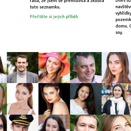
Dnes už
ráda, že jsem se přemluvila a zkusila
navště
tuto seznamku.
vyhlídk
Přečtěte si jejich příběh
pozemk
domu. C
sny.