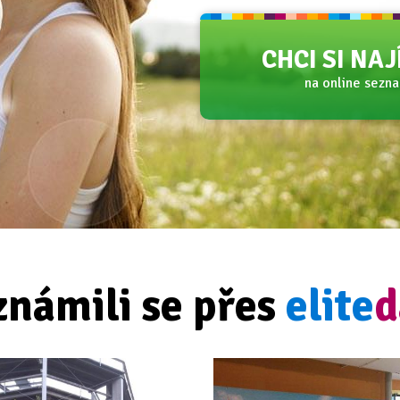
CHCI SI NA
na online sezn
známili se přes
elite
d