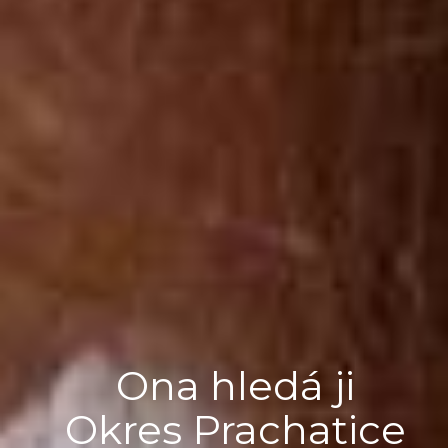
Ona hledá ji
Okres Prachatice