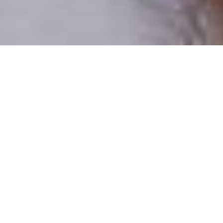
Pouze reální lidé
100 % profilů prověřujeme