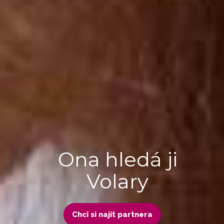
Ona hledá ji
Volary
Chci si najít partnera