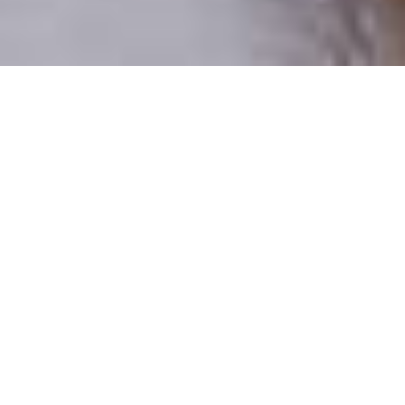
Pouze reální lidé
100 % profilů prověřujeme