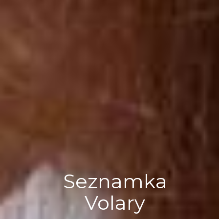
Seznamka
Volary