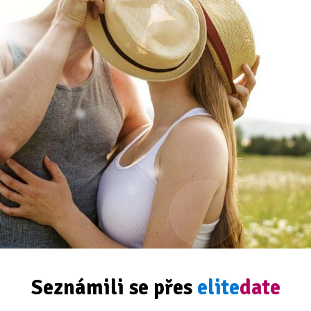
Seznámili se přes
elite
date