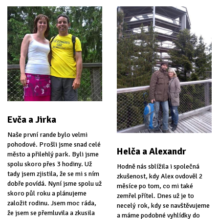
Evča a Jirka
Naše první rande bylo velmi
pohodové. Prošli jsme snad celé
Helča a Alexandr
město a přilehlý park. Byli jsme
spolu skoro přes 3 hodiny. Už
Hodně nás sblížila i společná
tady jsem zjistila, že se mi s ním
zkušenost, kdy Alex ovdověl 2
dobře povídá. Nyní jsme spolu už
měsíce po tom, co mi také
skoro půl roku a plánujeme
zemřel přítel. Dnes už je to
založit rodinu. Jsem moc ráda,
necelý rok, kdy se navštěvujeme
že jsem se přemluvila a zkusila
a máme podobné vyhlídky do