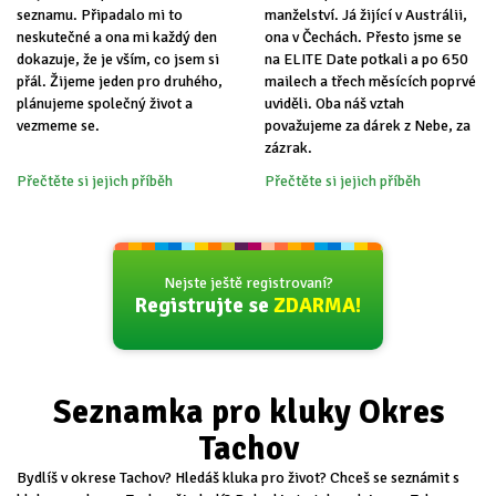
seznamu. Připadalo mi to
manželství. Já žijící v Austrálii,
neskutečné a ona mi každý den
ona v Čechách. Přesto jsme se
dokazuje, že je vším, co jsem si
na ELITE Date potkali a po 650
přál. Žijeme jeden pro druhého,
mailech a třech měsících poprvé
plánujeme společný život a
uviděli. Oba náš vztah
vezmeme se.
považujeme za dárek z Nebe, za
zázrak.
Přečtěte si jejich příběh
Přečtěte si jejich příběh
Nejste ještě registrovaní?
Registrujte se
ZDARMA!
Seznamka pro kluky Okres
Tachov
Bydlíš v okrese Tachov? Hledáš kluka pro život? Chceš se seznámit s