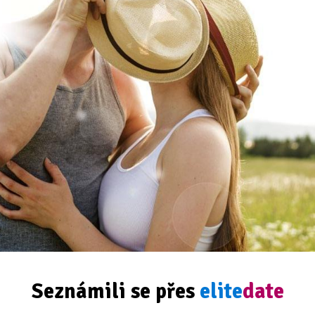
Seznámili se přes
elite
date