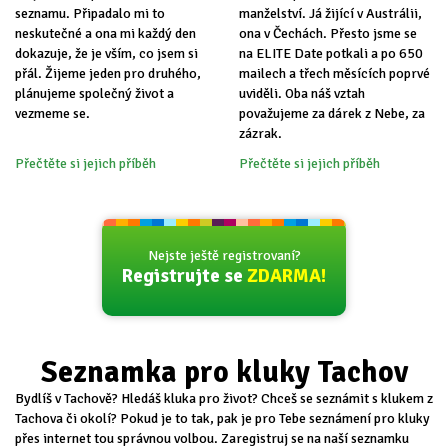
seznamu. Připadalo mi to
manželství. Já žijící v Austrálii,
neskutečné a ona mi každý den
ona v Čechách. Přesto jsme se
dokazuje, že je vším, co jsem si
na ELITE Date potkali a po 650
přál. Žijeme jeden pro druhého,
mailech a třech měsících poprvé
plánujeme společný život a
uviděli. Oba náš vztah
vezmeme se.
považujeme za dárek z Nebe, za
zázrak.
Přečtěte si jejich příběh
Přečtěte si jejich příběh
Nejste ještě registrovaní?
Registrujte se
ZDARMA!
Seznamka pro kluky Tachov
Bydlíš v Tachově? Hledáš kluka pro život? Chceš se seznámit s klukem z
Tachova či okolí? Pokud je to tak, pak je pro Tebe seznámení pro kluky
přes internet tou správnou volbou. Zaregistruj se na naší seznamku