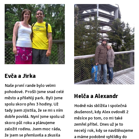
Evča a Jirka
Naše první rande bylo velmi
pohodové. Prošli jsme snad celé
Helča a Alexandr
město a přilehlý park. Byli jsme
spolu skoro přes 3 hodiny. Už
Hodně nás sblížila i společná
tady jsem zjistila, že se mi s ním
zkušenost, kdy Alex ovdověl 2
dobře povídá. Nyní jsme spolu už
měsíce po tom, co mi také
skoro půl roku a plánujeme
zemřel přítel. Dnes už je to
založit rodinu. Jsem moc ráda,
necelý rok, kdy se navštěvujeme
že jsem se přemluvila a zkusila
a máme podobné vyhlídky do