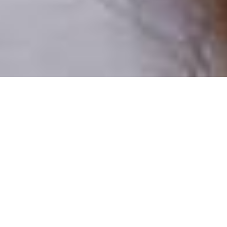
Pouze reální lidé
100 % profilů prověřujeme