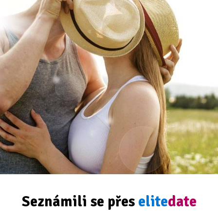
Seznámili se přes
elite
date