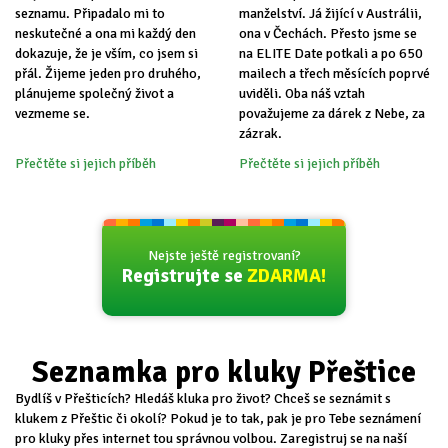
seznamu. Připadalo mi to
manželství. Já žijící v Austrálii,
neskutečné a ona mi každý den
ona v Čechách. Přesto jsme se
dokazuje, že je vším, co jsem si
na ELITE Date potkali a po 650
přál. Žijeme jeden pro druhého,
mailech a třech měsících poprvé
plánujeme společný život a
uviděli. Oba náš vztah
vezmeme se.
považujeme za dárek z Nebe, za
zázrak.
Přečtěte si jejich příběh
Přečtěte si jejich příběh
Nejste ještě registrovaní?
Registrujte se
ZDARMA!
Seznamka pro kluky Přeštice
Bydlíš v Přešticích? Hledáš kluka pro život? Chceš se seznámit s
klukem z Přeštic či okolí? Pokud je to tak, pak je pro Tebe seznámení
pro kluky přes internet tou správnou volbou. Zaregistruj se na naší