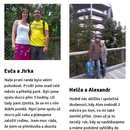
Evča a Jirka
Naše první rande bylo velmi
pohodové. Prošli jsme snad celé
Helča a Alexandr
město a přilehlý park. Byli jsme
spolu skoro přes 3 hodiny. Už
Hodně nás sblížila i společná
tady jsem zjistila, že se mi s ním
zkušenost, kdy Alex ovdověl 2
dobře povídá. Nyní jsme spolu už
měsíce po tom, co mi také
skoro půl roku a plánujeme
zemřel přítel. Dnes už je to
založit rodinu. Jsem moc ráda,
necelý rok, kdy se navštěvujeme
že jsem se přemluvila a zkusila
a máme podobné vyhlídky do