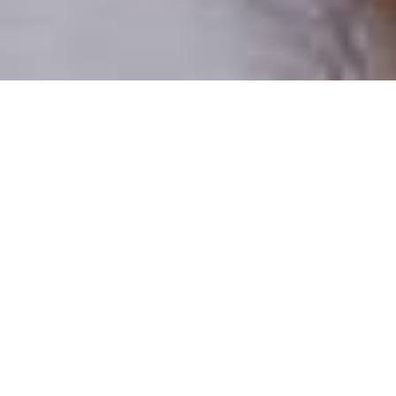
Pouze reální lidé
100 % profilů prověřujeme