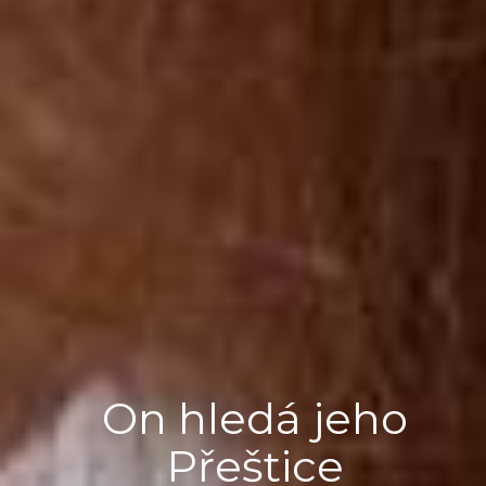
On hledá jeho
Přeštice