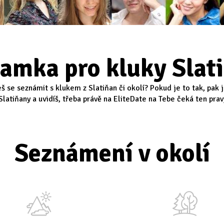
amka pro kluky Slat
š se seznámit s klukem z Slatiňan či okolí? Pokud je to tak, pak 
latiňany a uvidíš, třeba právě na EliteDate na Tebe čeká ten pravý
Seznámení v okolí