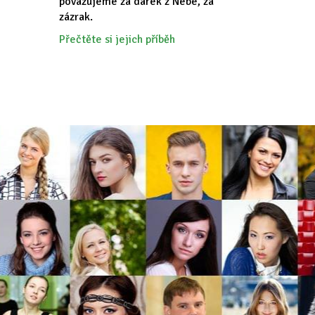
považujeme za dárek z Nebe, za
zázrak.
Přečtěte si jejich příběh