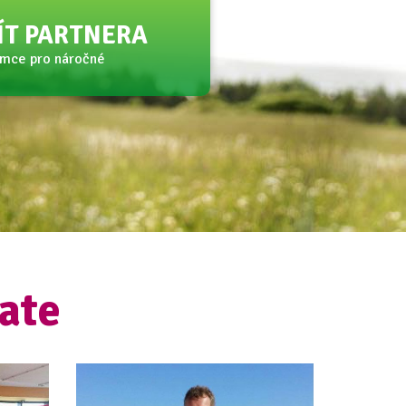
JÍT PARTNERA
amce pro náročné
ate