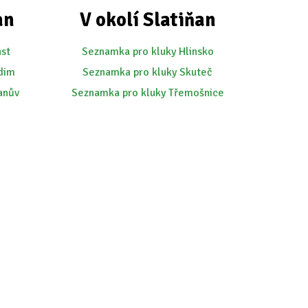
an
V okolí Slatiňan
ast
Seznamka pro kluky Hlinsko
dim
Seznamka pro kluky Skuteč
anův
Seznamka pro kluky Třemošnice