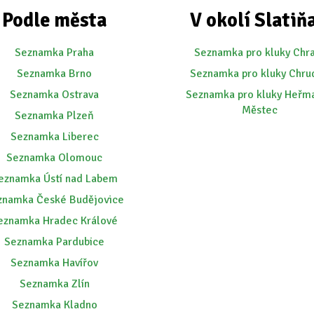
Podle města
V okolí Slatiň
Seznamka Praha
Seznamka pro kluky Chr
Seznamka Brno
Seznamka pro kluky Chru
Seznamka Ostrava
Seznamka pro kluky Heřm
Městec
Seznamka Plzeň
Seznamka Liberec
Seznamka Olomouc
eznamka Ústí nad Labem
znamka České Budějovice
eznamka Hradec Králové
Seznamka Pardubice
Seznamka Havířov
Seznamka Zlín
Seznamka Kladno