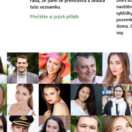
Dnes už
ráda, že jsem se přemluvila a zkusila
navště
tuto seznamku.
vyhlídk
Přečtěte si jejich příběh
pozemk
domu. C
sny.