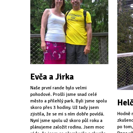
Evča a Jirka
Naše první rande bylo velmi
pohodové. Prošli jsme snad celé
Helč
město a přilehlý park. Byli jsme spolu
skoro přes 3 hodiny. Už tady jsem
Hodně n
zjistila, že se mi s ním dobře povídá.
zkušeno
Nyní jsme spolu už skoro půl roku a
po tom,
plánujeme založit rodinu. Jsem moc