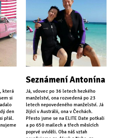
Seznámení Antonína
, která
Já, vdovec po 36 letech hezkého
jsem si
manželství, ona rozvedená po 23
padalo
letech nepovedeného manželství. Já
ždý den
žijící v Austrálii, ona v Čechách.
i přál.
Přesto jsme se na ELITE Date potkali
lánujeme
a po 650 mailech a třech měsících
poprvé uviděli. Oba náš vztah