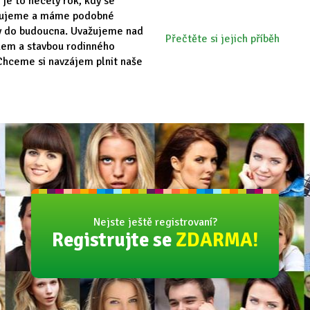
 je to necelý rok, kdy se
vujeme a máme podobné
y do budoucna. Uvažujeme nad
Přečtěte si jejich příběh
em a stavbou rodinného
hceme si navzájem plnit naše
Nejste ještě registrovaní?
Registrujte se
ZDARMA!