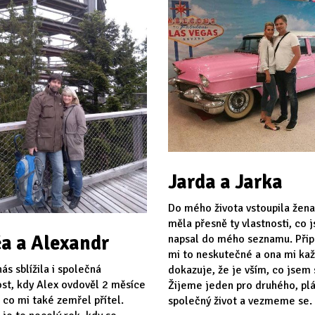
Jarda a Jarka
Do mého života vstoupila žena
měla přesně ty vlastnosti, co 
a a Alexandr
napsal do mého seznamu. Při
mi to neskutečné a ona mi ka
ás sblížila i společná
dokazuje, že je vším, co jsem s
st, kdy Alex ovdověl 2 měsíce
Žijeme jeden pro druhého, p
 co mi také zemřel přítel.
společný život a vezmeme se.