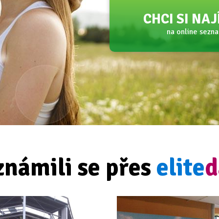
CHCI SI NA
na online sezn
známili se přes
elite
d