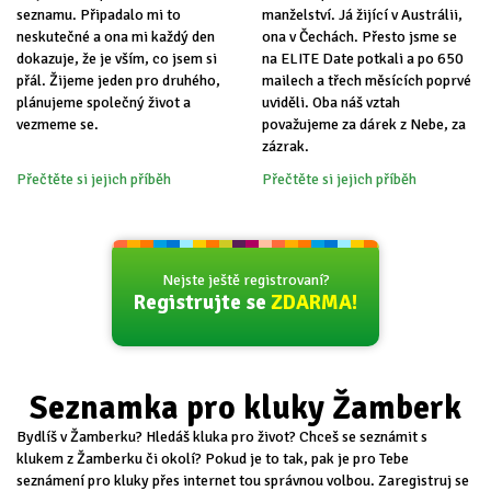
seznamu. Připadalo mi to
manželství. Já žijící v Austrálii,
neskutečné a ona mi každý den
ona v Čechách. Přesto jsme se
dokazuje, že je vším, co jsem si
na ELITE Date potkali a po 650
přál. Žijeme jeden pro druhého,
mailech a třech měsících poprvé
plánujeme společný život a
uviděli. Oba náš vztah
vezmeme se.
považujeme za dárek z Nebe, za
zázrak.
Přečtěte si jejich příběh
Přečtěte si jejich příběh
Nejste ještě registrovaní?
Registrujte se
ZDARMA!
Seznamka pro kluky Žamberk
Bydlíš v Žamberku? Hledáš kluka pro život? Chceš se seznámit s
klukem z Žamberku či okolí? Pokud je to tak, pak je pro Tebe
seznámení pro kluky přes internet tou správnou volbou. Zaregistruj se