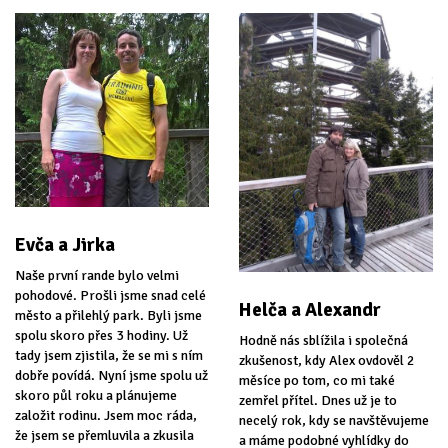
Evča a Jirka
Naše první rande bylo velmi
pohodové. Prošli jsme snad celé
Helča a Alexandr
město a přilehlý park. Byli jsme
spolu skoro přes 3 hodiny. Už
Hodně nás sblížila i společná
tady jsem zjistila, že se mi s ním
zkušenost, kdy Alex ovdověl 2
dobře povídá. Nyní jsme spolu už
měsíce po tom, co mi také
skoro půl roku a plánujeme
zemřel přítel. Dnes už je to
založit rodinu. Jsem moc ráda,
necelý rok, kdy se navštěvujeme
že jsem se přemluvila a zkusila
a máme podobné vyhlídky do