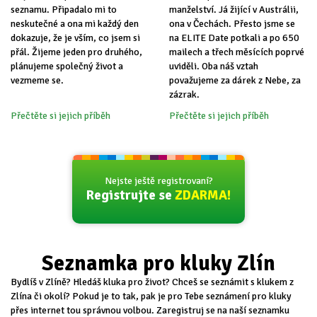
seznamu. Připadalo mi to
manželství. Já žijící v Austrálii,
neskutečné a ona mi každý den
ona v Čechách. Přesto jsme se
dokazuje, že je vším, co jsem si
na ELITE Date potkali a po 650
přál. Žijeme jeden pro druhého,
mailech a třech měsících poprvé
plánujeme společný život a
uviděli. Oba náš vztah
vezmeme se.
považujeme za dárek z Nebe, za
zázrak.
Přečtěte si jejich příběh
Přečtěte si jejich příběh
Nejste ještě registrovaní?
Registrujte se
ZDARMA!
Seznamka pro kluky Zlín
Bydlíš v Zlíně? Hledáš kluka pro život? Chceš se seznámit s klukem z
Zlína či okolí? Pokud je to tak, pak je pro Tebe seznámení pro kluky
přes internet tou správnou volbou. Zaregistruj se na naší seznamku