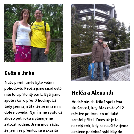
Evča a Jirka
Naše první rande bylo velmi
pohodové. Prošli jsme snad celé
Helča a Alexandr
město a přilehlý park. Byli jsme
spolu skoro přes 3 hodiny. Už
Hodně nás sblížila i společná
tady jsem zjistila, že se mi s ním
zkušenost, kdy Alex ovdověl 2
dobře povídá. Nyní jsme spolu už
měsíce po tom, co mi také
skoro půl roku a plánujeme
zemřel přítel. Dnes už je to
založit rodinu. Jsem moc ráda,
necelý rok, kdy se navštěvujeme
že jsem se přemluvila a zkusila
a máme podobné vyhlídky do