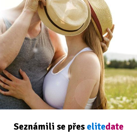
Seznámili se přes
elite
date