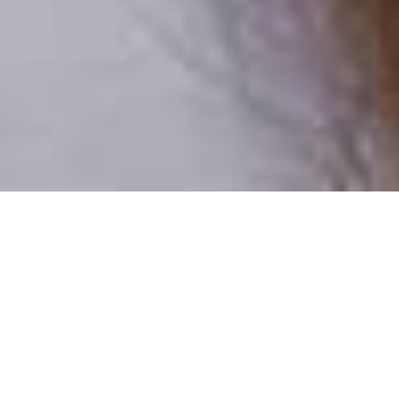
Pouze reální lidé