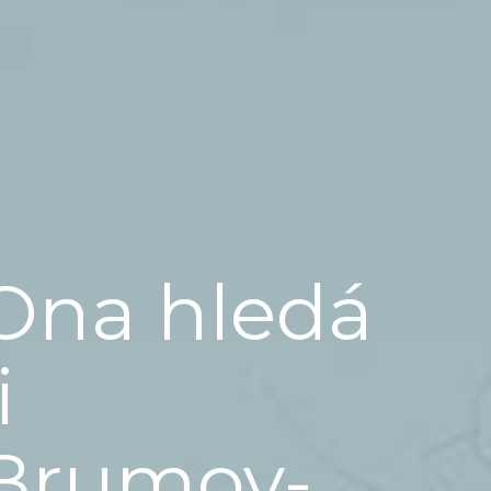
Ona hledá
i
Brumov-