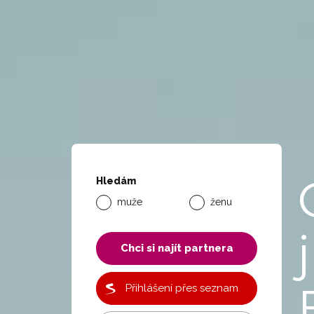
Hledám
muže
ženu
j
Chci si najít partnera
Přihlášení přes seznam