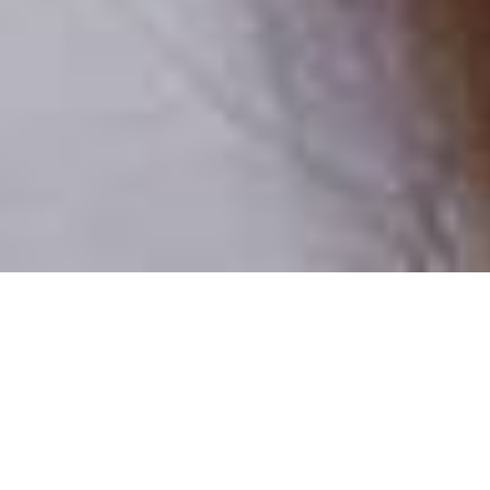
Pouze reální lidé