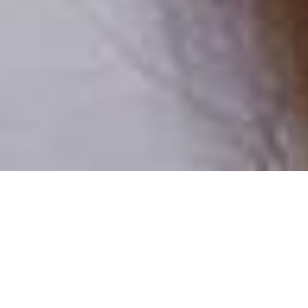
Pouze reální lidé