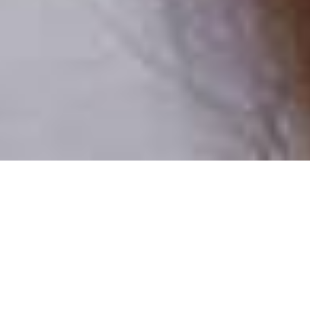
Pouze reální lidé