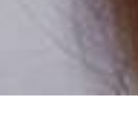
Pouze reální lidé