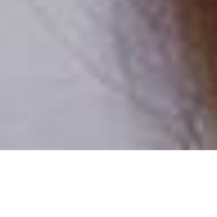
Pouze reální lidé