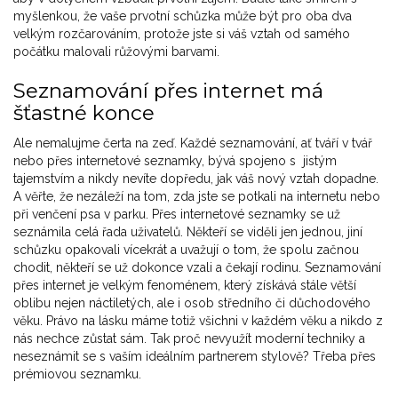
myšlenkou, že vaše prvotní schůzka může být pro oba dva
velkým rozčarováním, protože jste si váš vztah od samého
počátku malovali růžovými barvami.
Seznamování přes internet má
šťastné konce
Ale nemalujme čerta na zeď. Každé seznamování, ať tváří v tvář
nebo přes internetové seznamky, bývá spojeno s jistým
tajemstvím a nikdy nevíte dopředu, jak váš nový vztah dopadne.
A věřte, že nezáleží na tom, zda jste se potkali na internetu nebo
při venčení psa v parku. Přes internetové seznamky se už
seznámila celá řada uživatelů. Někteří se viděli jen jednou, jiní
schůzku opakovali vícekrát a uvažují o tom, že spolu začnou
chodit, někteří se už dokonce vzali a čekají rodinu. Seznamování
přes internet je velkým fenoménem, který získává stále větší
oblibu nejen náctiletých, ale i osob středního či důchodového
věku. Právo na lásku máme totiž všichni v každém věku a nikdo z
nás nechce zůstat sám. Tak proč nevyužít moderní techniky a
neseznámit se s vaším ideálním partnerem stylově? Třeba přes
prémiovou seznamku.