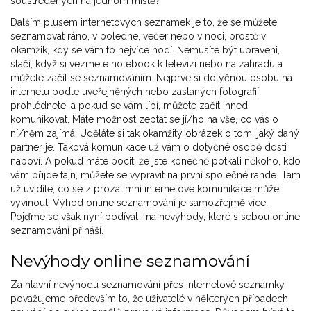
soustředěných na jednom místě?
Dalším plusem internetových seznamek je to, že se můžete
seznamovat ráno, v poledne, večer nebo v noci, prostě v
okamžik, kdy se vám to nejvíce hodí. Nemusíte být upraveni,
stačí, když si vezmete notebook k televizi nebo na zahradu a
můžete začít se seznamováním. Nejprve si dotyčnou osobu na
internetu podle uveřejněných nebo zaslaných fotografií
prohlédnete, a pokud se vám líbí, můžete začít ihned
komunikovat. Máte možnost zeptat se jí/ho na vše, co vás o
ní/něm zajímá. Uděláte si tak okamžitý obrázek o tom, jaký daný
partner je. Taková komunikace už vám o dotyčné osobě dosti
napoví. A pokud máte pocit, že jste konečně potkali někoho, kdo
vám přijde fajn, můžete se vypravit na první společné rande. Tam
už uvidíte, co se z prozatímní internetové komunikace může
vyvinout. Výhod online seznamování je samozřejmě více.
Pojďme se však nyní podívat i na nevýhody, které s sebou online
seznamování přináší.
Nevýhody online seznamování
Za hlavní nevýhodu seznamování přes internetové seznamky
považujeme především to, že uživatelé v některých případech