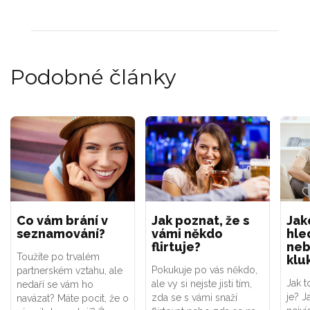
Podobné články
Co vám brání v
Jak poznat, že s
Jak
seznamování?
vámi někdo
hled
flirtuje?
neb
Toužíte po trvalém
klu
Pokukuje po vás někdo,
partnerském vztahu, ale
Jak t
ale vy si nejste jisti tím,
nedaří se vám ho
je? J
zda se s vámi snaží
navázat? Máte pocit, že o