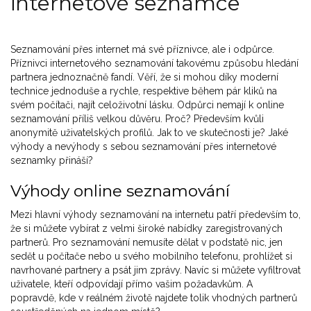
internetové seznamce
Seznamování přes internet má své příznivce, ale i odpůrce.
Příznivci internetového seznamování takovému způsobu hledání
partnera jednoznačně fandí. Věří, že si mohou díky moderní
technice jednoduše a rychle, respektive během pár kliků na
svém počítači, najít celoživotní lásku. Odpůrci nemají k online
seznamování příliš velkou důvěru. Proč? Především kvůli
anonymitě uživatelských profilů. Jak to ve skutečnosti je? Jaké
výhody a nevýhody s sebou seznamování přes internetové
seznamky přináší?
Výhody online seznamování
Mezi hlavní výhody seznamování na internetu patří především to,
že si můžete vybírat z velmi široké nabídky zaregistrovaných
partnerů. Pro seznamování nemusíte dělat v podstatě nic, jen
sedět u počítače nebo u svého mobilního telefonu, prohlížet si
navrhované partnery a psát jim zprávy. Navíc si můžete vyfiltrovat
uživatele, kteří odpovídají přímo vašim požadavkům. A
popravdě, kde v reálném životě najdete tolik vhodných partnerů