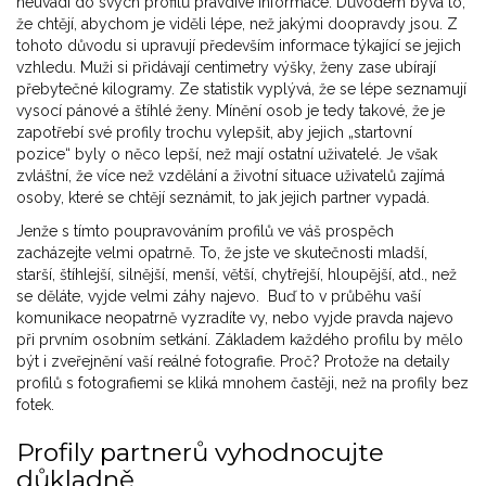
neuvádí do svých profilů pravdivé informace. Důvodem bývá to,
že chtějí, abychom je viděli lépe, než jakými doopravdy jsou. Z
tohoto důvodu si upravují především informace týkající se jejich
vzhledu. Muži si přidávají centimetry výšky, ženy zase ubírají
přebytečné kilogramy. Ze statistik vyplývá, že se lépe seznamují
vysocí pánové a štíhlé ženy. Mínění osob je tedy takové, že je
zapotřebí své profily trochu vylepšit, aby jejich „startovní
pozice“ byly o něco lepší, než mají ostatní uživatelé. Je však
zvláštní, že více než vzdělání a životní situace uživatelů zajímá
osoby, které se chtějí seznámit, to jak jejich partner vypadá.
Jenže s tímto poupravováním profilů ve váš prospěch
zacházejte velmi opatrně. To, že jste ve skutečnosti mladší,
starší, štíhlejší, silnější, menší, větší, chytřejší, hloupější, atd., než
se děláte, vyjde velmi záhy najevo. Buď to v průběhu vaší
komunikace neopatrně vyzradíte vy, nebo vyjde pravda najevo
při prvním osobním setkání. Základem každého profilu by mělo
být i zveřejnění vaší reálné fotografie. Proč? Protože na detaily
profilů s fotografiemi se kliká mnohem častěji, než na profily bez
fotek.
Profily partnerů vyhodnocujte
důkladně