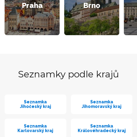
Praha
Brno
Seznamky podle krajů
Seznamka
Seznamka
Jihočeský kraj
Jihomoravský kraj
Seznamka
Seznamka
Karlovarský kraj
Královéhradecký kraj