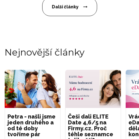
Další články
Nejnovější články
Petra - našli jsme
Češi dali ELITE
Vrá
jeden druhého a
Date 4,6/5 na
eDa
od té doby
Firmy.cz. Proč
děl
tvoříme pár
téhle seznamce
kon