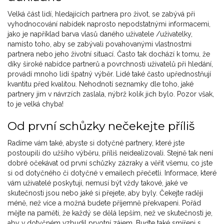
Velká část lidí, hledajících partnera pro život, se zabývá při
vyhodnocování nabídek naprosto nepodstatnými informacemi,
jako je například barva vlasů daného uživatele /uživatelky,
namísto toho, aby se zabývali povahovanými vlastnostmi
partnera nebo jeho životní situací. Často tak dochází k tomu, že
díky široké nabídce partnerů a povrchnosti uživatelů při hledání,
provádí mnoho lidí špatný výběr. Lidé také často upřednostňují
kvantitu před kvalitou. Nehodnotí seznamky dle toho, jaké
partnery jim v návrzích zaslala, nýbrž kolik jich bylo. Pozor však,
to je velká chyba!
Od první schůzky nečekejte příliš
Radíme vám také, abyste si dotyčné partnery, které jste
postoupili do užšího výběru, příliš neidealizovali. Stejně tak není
dobré očekávat od první schůzky zázraky a věřit všemu, co jste
si od dotyčného či dotyčné v emailech přečetli. Informace, které
vám uživatelé poskytují, nemusí být vždy takové, jaké ve
skutečnosti jsou nebo jaké si přejete, aby byly. Čekejte raději
méně, než více a možná budete příjemně překvapeni. Pořád
mějte na paměti, že každý se dělá lepším, než ve skutečnosti je,
aby v dotyčném vzbudil prvotní zájem. Buďte také smířeni s