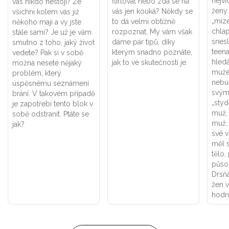
nejví
flirtovat nebo zda se na
vás nikdo nestojí? Že
ženy 
vás jen kouká? Někdy se
všichni kolem vás již
„miz
to dá velmi obtížně
někoho mají a vy jste
chlap
rozpoznat. My vám však
stále sami? Je už je vám
snes
dáme pár tipů, díky
smutno z toho, jaký život
teen
kterým snadno poznáte,
vedete? Pak si v sobě
hledá
jak to ve skutečnosti je.
možná nesete nějaký
muže
problém, který
nebu
úspěsnému seznámení
svým
brání. V takovém případě
„styd
je zapotřebí tento blok v
muž, 
sobě odstranit. Ptáte se
muž,
jak?
své v
měl 
tělo,
působ
Drsňá
žen v
hodní