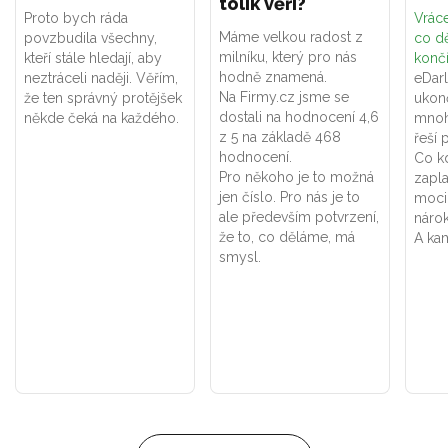
tolik věří?
Proto bych ráda
Vráce
Máme velkou radost z
povzbudila všechny,
co dě
milníku, který pro nás
kteří stále hledají, aby
konč
hodně znamená.
neztráceli naději. Věřím,
eDar
Na Firmy.cz jsme se
že ten správný protějšek
ukon
dostali na hodnocení 4,6
někde čeká na každého.
mnoh
z 5 na základě 468
řeší 
hodnocení.
Co k
Pro někoho je to možná
zapla
jen číslo. Pro nás je to
moci
ale především potvrzení,
náro
že to, co děláme, má
A kam
smysl.