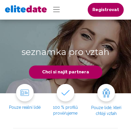
Registrovat
seznamka pro vztah
Chci si najít partnera
Pouze reální lidé
100 % profilů
Pouze lidé, kteří
prověřujeme
chtějí vztah