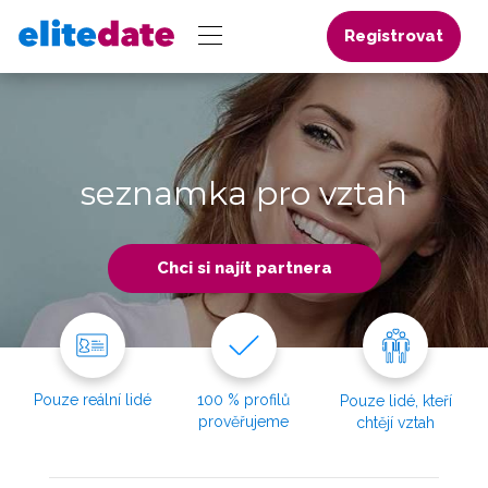
Registrovat
seznamka pro vztah
Chci si najít partnera
Pouze reální lidé
100 % profilů
Pouze lidé, kteří
prověřujeme
chtějí vztah