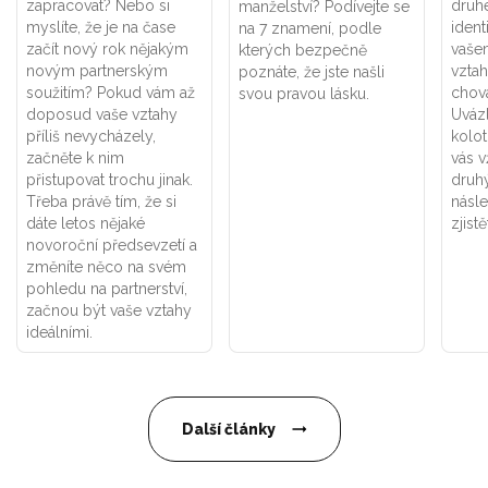
zapracovat? Nebo si
druhé
manželství? Podívejte se
myslíte, že je na čase
ident
na 7 znamení, podle
začít nový rok nějakým
vaše
kterých bezpečně
novým partnerským
vztah
poznáte, že jste našli
soužitím? Pokud vám až
chová
svou pravou lásku.
doposud vaše vztahy
Uváz
příliš nevycházely,
kolot
začněte k nim
vás v
přistupovat trochu jinak.
druhý
Třeba právě tím, že si
násle
dáte letos nějaké
zjistě
novoroční předsevzetí a
změníte něco na svém
pohledu na partnerství,
začnou být vaše vztahy
ideálními.
Další články