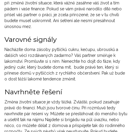
při změně životní situace, která vážně zasáhne váš život a tím
pádem i vaše finance. Pokud se vám právě narodilo dítě nebo
přišel váš partner o práci, je zcela přirozené, že se v tu chvíli
budete muset uskromnit. Ani šetření ale nesmí přesáhnout
únosnou mez.
Varovné signály
Nacházíte doma zásoby pytlíčků cukru, kečupu, ubrousků a
dalších věcí rozdávaných zadarmo? Váš partner směřuje k
lakomství. Promluvte si s ním. Nenechte ho dojít do fáze, kdy
jediný cukr, který budete doma mít, bude právě ten, který si
přinese domů v pytlíčcích z rychlého občerstvení. Pak už bude
o dost těžší lakomé tendence změnit.
Navrhněte řešení
Změna životní situace je vždy těžká. Zvláště, pokud zasahuje
právě do financí. Muži jsou tvorové činu. Při rozmluvě tedy
navrhněte pár řešení vy. Můžete se přestěhovat do menšího bytu
a ušetřit tak na nájmu Najdete si brigádu na půl úvazku, nebo
něco, co můžete dělat z domova a přispějete tak do rodinného
rozpočtu. Ze svých návrhů však neustupujte. Pokud budete