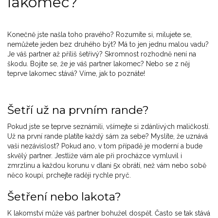
lakomec?
Konečně jste našla toho pravého? Rozumíte si, milujete se,
nemůžete jeden bez druhého být? Má to jen jednu malou vadu?
Je váš partner až příliš šetřivý? Skromnost rozhodně není na
škodu. Bojíte se, že je váš partner lakomec? Nebo se z něj
teprve lakomec stává? Víme, jak to poznáte!
Šetří už na prvním rande?
Pokud jste se teprve seznámili, všímejte si zdánlivých maličkostí.
Už na první rande platíte každý sám za sebe? Myslíte, že uznává
vaši nezávislost? Pokud ano, v tom případě je moderní a bude
skvělý partner. Jestliže vám ale při procházce vymluvil i
zmrzlinu a každou korunu v dlani 5x obrátí, než vám nebo sobě
něco koupí, prchejte raději rychle pryč.
Šetření nebo lakota?
K lakomství může váš partner bohužel dospět. Často se tak stává