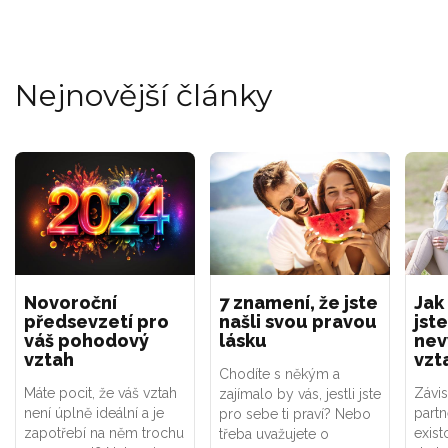
Nejnovější články
Novoroční
7 znamení, že jste
Jak
předsevzetí pro
našli svou pravou
jste
váš pohodový
lásku
nev
vztah
vzt
Chodíte s někým a
Máte pocit, že váš vztah
Závis
zajímalo by vás, jestli jste
není úplně ideální a je
part
pro sebe ti praví? Nebo
zapotřebí na něm trochu
exist
třeba uvažujete o