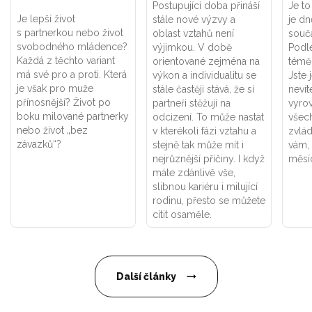
Postupující doba přináší
Je to
Je lepší život
stále nové výzvy a
je d
s partnerkou nebo život
oblast vztahů není
součá
svobodného mládence?
výjimkou. V době
Podle
Každá z těchto variant
orientované zejména na
téměř
má své pro a proti. Která
výkon a individualitu se
Jste 
je však pro muže
stále častěji stává, že si
nevít
přínosnější? Život po
partneři stěžují na
vyrov
boku milované partnerky
odcizení. To může nastat
všec
nebo život „bez
v kterékoli fázi vztahu a
zvlá
závazků“?
stejně tak může mít i
vám, 
nejrůznější příčiny. I když
měsí
máte zdánlivě vše,
slibnou kariéru i milující
rodinu, přesto se můžete
cítit osaměle.
Další články