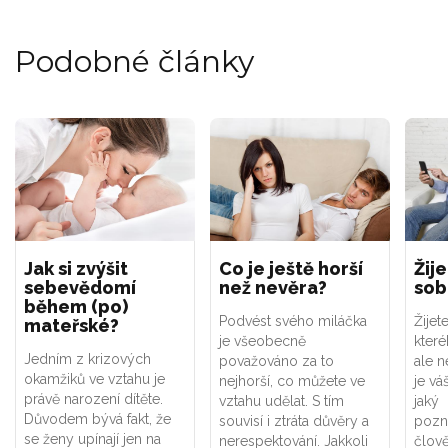
Podobné články
Jak si zvýšit
Co je ještě horší
Žij
sebevědomí
než nevěra?
so
během (po)
Podvést svého miláčka
Žijet
mateřské?
je všeobecně
kter
Jedním z krizových
považováno za to
ale ne
okamžiků ve vztahu je
nejhorší, co můžete ve
je vá
právě narození dítěte.
vztahu udělat. S tím
jaký 
Důvodem bývá fakt, že
souvisí i ztráta důvěry a
pozná
se ženy upínají jen na
nerespektování. Jakkoli
člově