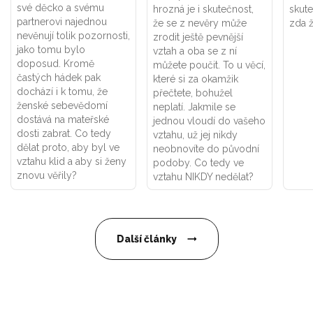
své děcko a svému
hrozná je i skutečnost,
skut
partnerovi najednou
že se z nevěry může
zda 
nevěnují tolik pozornosti,
zrodit ještě pevnější
jako tomu bylo
vztah a oba se z ní
doposud. Kromě
můžete poučit. To u věcí,
častých hádek pak
které si za okamžik
dochází i k tomu, že
přečtete, bohužel
ženské sebevědomí
neplatí. Jakmile se
dostává na mateřské
jednou vloudí do vašeho
dosti zabrat. Co tedy
vztahu, už jej nikdy
dělat proto, aby byl ve
neobnovíte do původní
vztahu klid a aby si ženy
podoby. Co tedy ve
znovu věřily?
vztahu NIKDY nedělat?
Další články