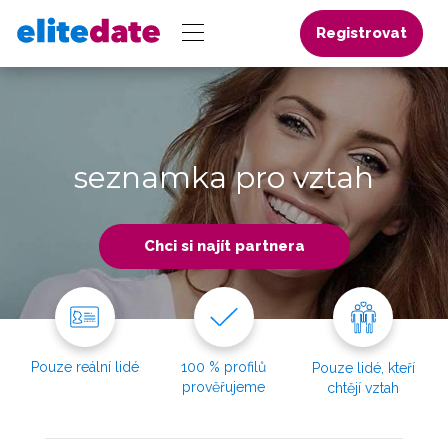
Registrovat
seznamka pro vztah
Chci si najít partnera
Pouze reální lidé
100 % profilů
Pouze lidé, kteří
prověřujeme
chtějí vztah