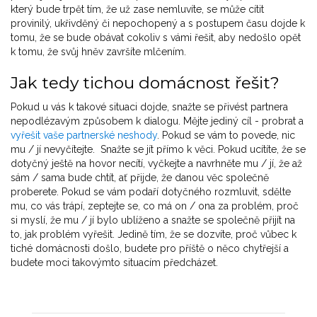
který bude trpět tím, že už zase nemluvíte, se může cítit
provinilý, ukřivděný či nepochopený a s postupem času dojde k
tomu, že se bude obávat cokoliv s vámi řešit, aby nedošlo opět
k tomu, že svůj hněv završíte mlčením.
Jak tedy tichou domácnost řešit?
Pokud u vás k takové situaci dojde, snažte se přivést partnera
nepodlézavým způsobem k dialogu. Mějte jediný cíl - probrat a
vyřešit vaše partnerské neshody
. Pokud se vám to povede, nic
mu / jí nevyčítejte. Snažte se jít přímo k věci. Pokud ucítíte, že se
dotyčný ještě na hovor necítí, vyčkejte a navrhněte mu / jí, že až
sám / sama bude chtít, ať přijde, že danou věc společně
proberete. Pokud se vám podaří dotyčného rozmluvit, sdělte
mu, co vás trápí, zeptejte se, co má on / ona za problém, proč
si myslí, že mu / jí bylo ublíženo a snažte se společně přijít na
to, jak problém vyřešit. Jedině tím, že se dozvíte, proč vůbec k
tiché domácnosti došlo, budete pro příště o něco chytřejší a
budete moci takovýmto situacím předcházet.