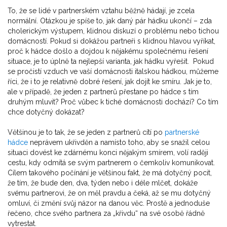
To, že se lidé v partnerském vztahu běžně hádají, je zcela
normální. Otázkou je spíše to, jak daný pár hádku ukončí – zda
cholerickým výstupem, klidnou diskuzí o problému nebo tichou
domácností. Pokud si dokážou partneři s klidnou hlavou vyříkat,
proč k hádce došlo a dojdou k nějakému společnému řešení
situace, je to úplně ta nejlepší varianta, jak hádku vyřešit. Pokud
se pročistí vzduch ve vaší domácnosti italskou hádkou, můžeme
říci, že i to je relativně dobré řešení, jak dojít ke smíru. Jak je to,
ale v případě, že jeden z partnerů přestane po hádce s tím
druhým mluvit? Proč vůbec k tiché domácnosti dochází? Co tím
chce dotyčný dokázat?
Většinou je to tak, že se jeden z partnerů cítí po
partnerské
hádce
neprávem ukřivděn a namísto toho, aby se snažil celou
situaci dovést ke zdárnému konci nějakým smírem, volí raději
cestu, kdy odmítá se svým partnerem o čemkoliv komunikovat.
Cílem takového počínání je většinou fakt, že má dotyčný pocit,
že tím, že bude den, dva, týden nebo i déle mlčet, dokáže
svému partnerovi, že on měl pravdu a čeká, až se mu dotyčný
omluví, či změní svůj názor na danou věc. Prostě a jednoduše
řečeno, chce svého partnera za „křivdu“ na své osobě řádně
vytrestat.