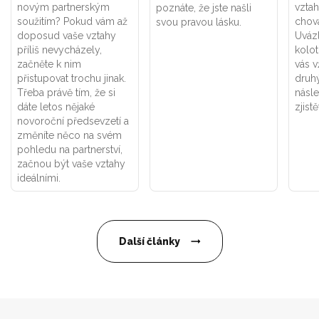
novým partnerským
vztah
poznáte, že jste našli
soužitím? Pokud vám až
chová
svou pravou lásku.
doposud vaše vztahy
Uváz
příliš nevycházely,
kolot
začněte k nim
vás v
přistupovat trochu jinak.
druhý
Třeba právě tím, že si
násle
dáte letos nějaké
zjistě
novoroční předsevzetí a
změníte něco na svém
pohledu na partnerství,
začnou být vaše vztahy
ideálními.
Další články