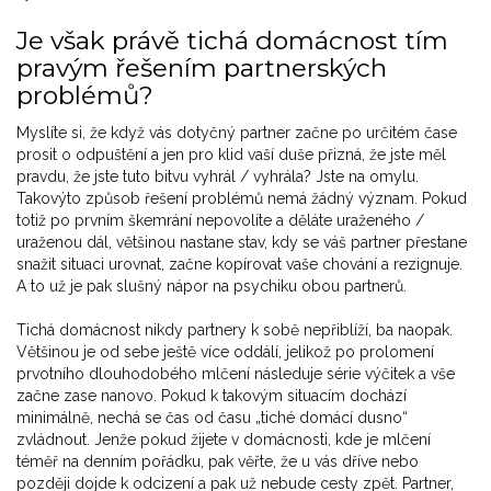
Je však právě tichá domácnost tím
pravým řešením partnerských
problémů?
Myslíte si, že když vás dotyčný partner začne po určitém čase
prosit o odpuštění a jen pro klid vaší duše přizná, že jste měl
pravdu, že jste tuto bitvu vyhrál / vyhrála? Jste na omylu.
Takovýto způsob řešení problémů nemá žádný význam. Pokud
totiž po prvním škemrání nepovolíte a děláte uraženého /
uraženou dál, většinou nastane stav, kdy se váš partner přestane
snažit situaci urovnat, začne kopírovat vaše chování a rezignuje.
A to už je pak slušný nápor na psychiku obou partnerů.
Tichá domácnost nikdy partnery k sobě nepřiblíží, ba naopak.
Většinou je od sebe ještě více oddálí, jelikož po prolomení
prvotního dlouhodobého mlčení následuje série výčitek a vše
začne zase nanovo. Pokud k takovým situacím dochází
minimálně, nechá se čas od času „tiché domácí dusno“
zvládnout. Jenže pokud žijete v domácnosti, kde je mlčení
téměř na denním pořádku, pak věřte, že u vás dříve nebo
později dojde k odcizení a pak už nebude cesty zpět. Partner,