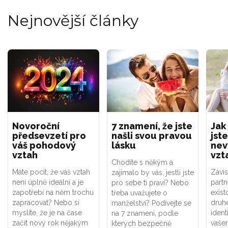
Nejnovější články
Novoroční
7 znamení, že jste
Jak
předsevzetí pro
našli svou pravou
jste
váš pohodový
lásku
nev
vztah
vzt
Chodíte s někým a
Máte pocit, že váš vztah
Závis
zajímalo by vás, jestli jste
není úplně ideální a je
part
pro sebe ti praví? Nebo
zapotřebí na něm trochu
exist
třeba uvažujete o
zapracovat? Nebo si
druhé
manželství? Podívejte se
myslíte, že je na čase
ident
na 7 znamení, podle
začít nový rok nějakým
vaše
kterých bezpečně