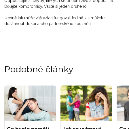
Odpouštějte si chyby, kterých se během života dopouštíte.
Dělejte kompromisy. Važte si jeden druhého!
Jedině tak může váš vztah fungovat.Jedině tak můžete
dosáhnout dokonalého partnerského souznění.
Podobné články
Co byste neměli
Jak se vyhnout
Co 