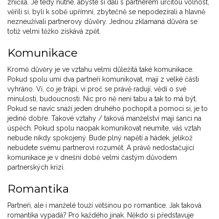
zničila. Je tedy nutné, abyste si dali s partnerem určitou volnost,
věřili si, byli k sobě upřímní, zbytečně se nepodezírali a hlavně
nezneužívali partnerovy důvěry. Jednou zklamaná důvěra se
totiž velmi těžko získává zpět.
Komunikace
Kromě důvěry je ve vztahu velmi důležitá také komunikace.
Pokud spolu umí dva partneři komunikovat, mají z velké části
vyhráno. Ví, co je trápí, ví proč se právě radují, vědí o své
minulosti, budoucnosti. Nic pro ně není tabu a tak to má být.
Pokud se navíc snaží jeden druhého pochopit a pomoci si, je to
jedině dobře. Takové vztahy / taková manželství mají šanci na
úspěch. Pokud spolu naopak komunikovat neumíte, váš vztah
nebude nikdy spokojený. Bude plný napětí a hádek, jelikož
nebudete svému partnerovi rozumět. A právě nedostačující
komunikace je v dnešní době velmi častým důvodem
partnerských krizí.
Romantika
Partneři, ale i manželé touží většinou po romantice. Jak taková
romantika vypadá? Pro každého jinak. Někdo si představuje