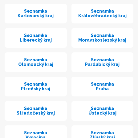
Seznamka
Seznamka
Karlovarský kraj
Královéhradecký kraj
Seznamka
Seznamka
Liberecký kraj
Moravskoslezský kraj
Seznamka
Seznamka
Olomoucký kraj
Pardubický kraj
Seznamka
Seznamka
Plzeňský kraj
Praha
Seznamka
Seznamka
Středočeský kraj
Ústecký kraj
Seznamka
Seznamka
Vysočina
Zlínský kraj