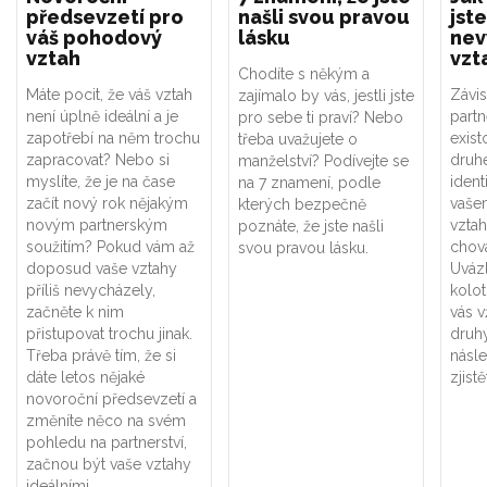
předsevzetí pro
našli svou pravou
jste
váš pohodový
lásku
nev
vztah
vzt
Chodíte s někým a
Máte pocit, že váš vztah
Závis
zajímalo by vás, jestli jste
není úplně ideální a je
part
pro sebe ti praví? Nebo
zapotřebí na něm trochu
exist
třeba uvažujete o
zapracovat? Nebo si
druhé
manželství? Podívejte se
myslíte, že je na čase
ident
na 7 znamení, podle
začít nový rok nějakým
vaše
kterých bezpečně
novým partnerským
vztah
poznáte, že jste našli
soužitím? Pokud vám až
chová
svou pravou lásku.
doposud vaše vztahy
Uváz
příliš nevycházely,
kolot
začněte k nim
vás v
přistupovat trochu jinak.
druhý
Třeba právě tím, že si
násle
dáte letos nějaké
zjistě
novoroční předsevzetí a
změníte něco na svém
pohledu na partnerství,
začnou být vaše vztahy
ideálními.