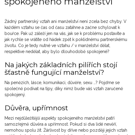
spokojeného manželství
Žádný partnerský vztah ani manželství není zcela bez chyby. V
každém vztahu se čas od času zatáhne a začne schylovat k
bouřce. Pak už záleží jen na vás, jak se k problému postavíte a
jak rychle se vrátíte od hádek zpět k poklidnému partnerskému
životu. Co je tedy nutné ve vztahu / v manželství dělat,
respektive nedělat, aby bylo dlouhodobě spokojené?
Na jakých základních pilířích stojí
šťastně fungující manželství?
Na penězích, lásce, komunikaci, důvěře, sexu …? Pojďme se
společně podívat na tipy, díky nimž bude váš vztah zaručeně
spokojený.
Důvěra, upřímnost
Mezi nejdůležitější aspekty spokojeného manželství patří
samozřejmě důvěra a upřímnost. Pokud si dva lidé nevěří,
nemohou spolu žít. Žárlivost by dříve nebo později jejich vztah