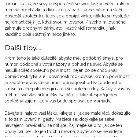
romantiku tak, že si vyjde společně se svojí láskou večer ruku v
ruce na procházku a dívá se na západ slunce, někomu stačí
posedět společně u televize a popíjet vínko, někdo si myslí, že
nejromantičtější je, když svou milovanou / svého milovaného
zahrnuje drobnými dárky, atd. Každý vidí romantiku jinak,
každého dělá šťastným něco jiného.
Další tipy....
Krom toho je také důležité, abyste měli podobný smysl pro
humor, podobné životní názory a pohled na svět. Abyste se
naučili sdílet společně povinnosti, nejen co se chodu vaší
domácnosti týká, ale i povinnosti rodičovské. Kromě povinností
je zapotřebí, abyste se uměli odreagovat od každodenního
stresu a načerpali energii na další společné dny. Každý z vás by
měl mít své vlastní koníčky. Najděte si také alespoň jeden
společný zájem, který vás bude spojovat dohromady.
Dávejte si najevo vaši lásku. Říkejte si, jak se máte rádi, dokazujte
si to zamilovanými gesty. Mazlete se, dotýkejte se sebe
navzájem, pravidelně se milujte. Zajímejte se o to, jak se ten
druhý cítí. Je-li to jen trochu možné, zbytečně se nehádejte.