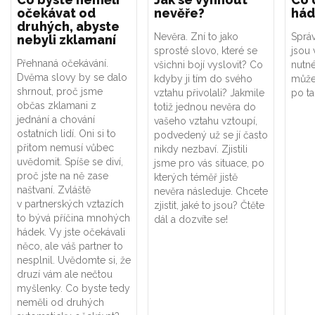
očekávat od
nevěře?
hád
druhých, abyste
Nevěra. Zní to jako
Sprá
nebyli zklamaní
sprosté slovo, které se
jsou
Přehnaná očekávání.
všichni bojí vyslovit? Co
nutné
Dvěma slovy by se dalo
kdyby ji tím do svého
může
shrnout, proč jsme
vztahu přivolali? Jakmile
po t
občas zklamani z
totiž jednou nevěra do
jednání a chování
vašeho vztahu vztoupí,
ostatních lidí. Oni si to
podvedený už se jí často
přitom nemusí vůbec
nikdy nezbaví. Zjistili
uvědomit. Spíše se diví,
jsme pro vás situace, po
proč jste na ně zase
kterých téměř jistě
naštvaní. Zvláště
nevěra následuje. Chcete
v partnerských vztazích
zjistit, jaké to jsou? Čtěte
to bývá příčina mnohých
dál a dozvíte se!
hádek. Vy jste očekávali
něco, ale váš partner to
nesplnil. Uvědomte si, že
druzí vám ale nečtou
myšlenky. Co byste tedy
neměli od druhých