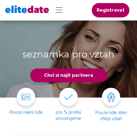
Registrovat
seznamka pro vztah
Chci si najít partnera
Pouze reální lidé
100 % profilů
Pouze lidé, kteří
prověřujeme
chtějí vztah