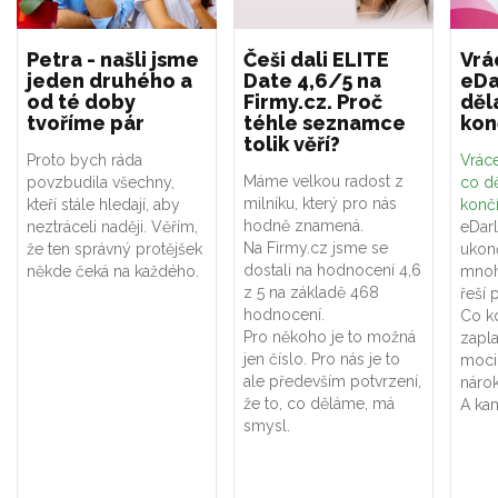
Petra - našli jsme
Češi dali ELITE
Vrá
jeden druhého a
Date 4,6/5 na
eDa
od té doby
Firmy.cz. Proč
děl
tvoříme pár
téhle seznamce
kon
tolik věří?
Proto bych ráda
Vráce
Máme velkou radost z
povzbudila všechny,
co dě
milníku, který pro nás
kteří stále hledají, aby
konč
hodně znamená.
neztráceli naději. Věřím,
eDar
Na Firmy.cz jsme se
že ten správný protějšek
ukon
dostali na hodnocení 4,6
někde čeká na každého.
mnoh
z 5 na základě 468
řeší 
hodnocení.
Co k
Pro někoho je to možná
zapla
jen číslo. Pro nás je to
moci
ale především potvrzení,
náro
že to, co děláme, má
A kam
smysl.