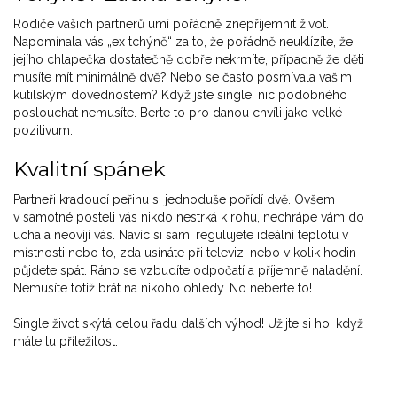
Rodiče vašich partnerů umí pořádně znepříjemnit život.
Napomínala vás „ex tchýně“ za to, že pořádně neuklízíte, že
jejího chlapečka dostatečně dobře nekrmíte, případně že děti
musíte mít minimálně dvě? Nebo se často posmívala vašim
kutilským dovednostem? Když jste single, nic podobného
poslouchat nemusíte. Berte to pro danou chvíli jako velké
pozitivum.
Kvalitní spánek
Partneři kradoucí peřinu si jednoduše pořídí dvě. Ovšem
v samotné posteli vás nikdo nestrká k rohu, nechrápe vám do
ucha a neovíjí vás. Navíc si sami regulujete ideální teplotu v
místnosti nebo to, zda usínáte při televizi nebo v kolik hodin
půjdete spát. Ráno se vzbudíte odpočatí a příjemně naladění.
Nemusíte totiž brát na nikoho ohledy. No neberte to!
Single život skýtá celou řadu dalších výhod! Užijte si ho, když
máte tu příležitost.