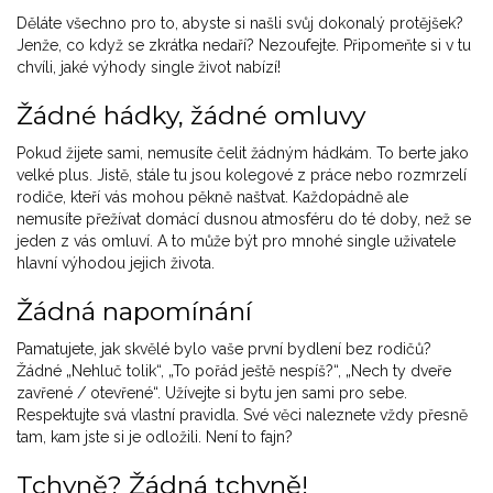
Děláte všechno pro to, abyste si našli svůj dokonalý protějšek?
Jenže, co když se zkrátka nedaří? Nezoufejte. Připomeňte si v tu
chvíli, jaké výhody single život nabízí!
Žádné hádky, žádné omluvy
Pokud žijete sami, nemusíte čelit žádným hádkám. To berte jako
velké plus. Jistě, stále tu jsou kolegové z práce nebo rozmrzelí
rodiče, kteří vás mohou pěkně naštvat. Každopádně ale
nemusíte přežívat domácí dusnou atmosféru do té doby, než se
jeden z vás omluví. A to může být pro mnohé single uživatele
hlavní výhodou jejich života.
Žádná napomínání
Pamatujete, jak skvělé bylo vaše první bydlení bez rodičů?
Žádné „Nehluč tolik“, „To pořád ještě nespíš?“, „Nech ty dveře
zavřené / otevřené“. Užívejte si bytu jen sami pro sebe.
Respektujte svá vlastní pravidla. Své věci naleznete vždy přesně
tam, kam jste si je odložili. Není to fajn?
Tchyně? Žádná tchyně!