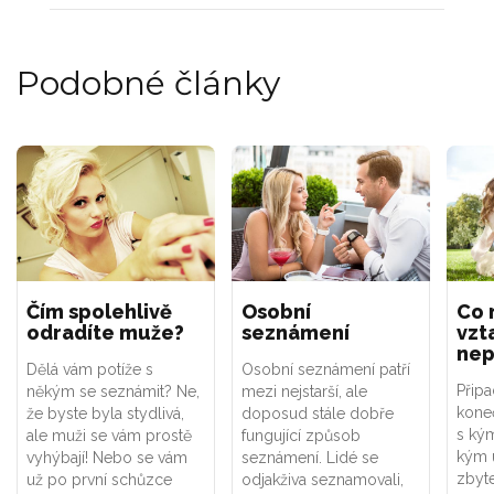
Podobné články
Čím spolehlivě
Osobní
Co 
odradíte muže?
seznámení
vzt
nep
Dělá vám potíže s
Osobní seznámení patří
Připa
někým se seznámit? Ne,
mezi nejstarší, ale
kone
že byste byla stydlivá,
doposud stále dobře
s kým
ale muži se vám prostě
fungující způsob
kým u
vyhýbají! Nebo se vám
seznámení. Lidé se
zbyte
už po první schůzce
odjakživa seznamovali,