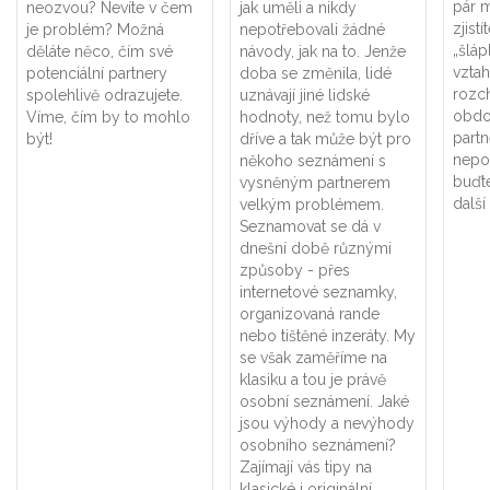
pár 
neozvou? Nevíte v čem
jak uměli a nikdy
zjistí
je problém? Možná
nepotřebovali žádné
„šláp
děláte něco, čím své
návody, jak na to. Jenže
vzta
potenciální partnery
doba se změnila, lidé
rozc
spolehlivě odrazujete.
uznávají jiné lidské
obdo
Víme, čím by to mohlo
hodnoty, než tomu bylo
partn
být!
dříve a tak může být pro
nepo
někoho seznámení s
buďte
vysněným partnerem
další
velkým problémem.
Seznamovat se dá v
dnešní době různými
způsoby - přes
internetové seznamky,
organizovaná rande
nebo tištěné inzeráty. My
se však zaměříme na
klasiku a tou je právě
osobní seznámení. Jaké
jsou výhody a nevýhody
osobního seznámení?
Zajímají vás tipy na
klasické i originální