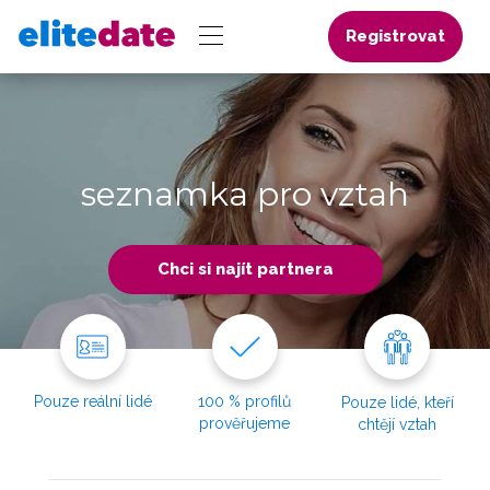
Registrovat
seznamka pro vztah
Chci si najít partnera
Pouze reální lidé
100 % profilů
Pouze lidé, kteří
prověřujeme
chtějí vztah