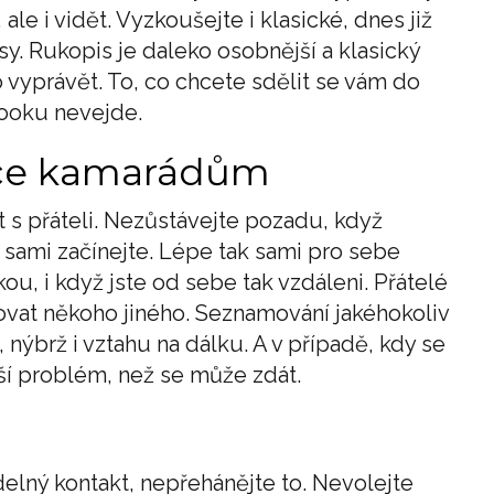
le i vidět. Vyzkoušejte i klasické, dnes již
. Rukopis je daleko osobnější a klasický
vyprávět. To, co chcete sdělit se vám do
ooku nevejde.
ásce kamarádům
 s přáteli. Nezůstávejte pozadu, když
 sami začínejte. Lépe tak sami pro sebe
kou, i když jste od sebe tak vzdáleni. Přátelé
t někoho jiného. Seznamování jakéhokoliv
nýbrž i vztahu na dálku. A v případě, kdy se
tší problém, než se může zdát.
delný kontakt, nepřehánějte to. Nevolejte