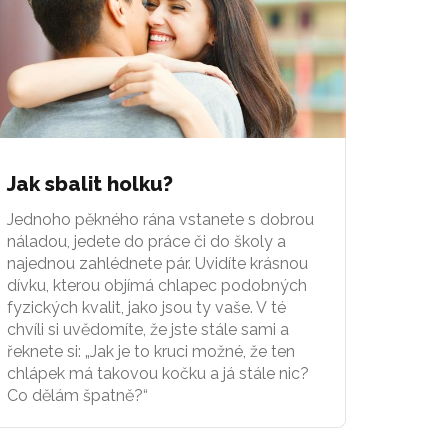
Jak sbalit holku?
Jednoho pěkného rána vstanete s dobrou
náladou, jedete do práce či do školy a
najednou zahlédnete pár. Uvidíte krásnou
dívku, kterou objímá chlapec podobných
fyzických kvalit, jako jsou ty vaše. V té
chvíli si uvědomíte, že jste stále sami a
řeknete si: „Jak je to kruci možné, že ten
chlápek má takovou kočku a já stále nic?
Co dělám špatně?“