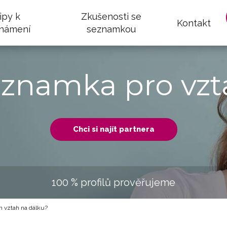
ipy k
Zkušenosti se
Kontakt
námení
seznamkou
eznamka pro vzt
Chci si najít partnera
100 % profilů prověřujeme
 vztah na dálku?