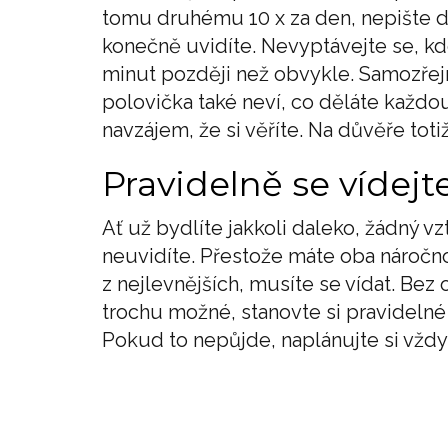
tomu druhému 10 x za den, nepište d
konečně uvidíte. Nevyptávejte se, kde
minut později než obvykle. Samozřejm
polovička také neví, co děláte každ
navzájem, že si věříte. Na důvěře totiž
Pravidelně se vídejt
Ať už bydlíte jakkoli daleko, žádný v
neuvidíte. Přestože máte oba náročnou
z nejlevnějších, musíte se vídat. Bez
trochu možné, stanovte si pravidelné
Pokud to nepůjde, naplánujte si vždy 