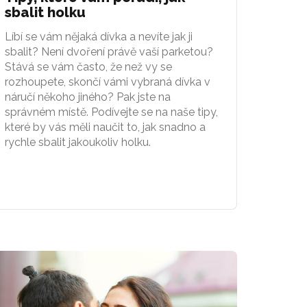
sbalit holku
Líbí se vám nějaká dívka a nevíte jak ji
sbalit? Není dvoření právě vaší parketou?
Stává se vám často, že než vy se
rozhoupete, skončí vámi vybraná dívka v
náručí někoho jiného? Pak jste na
správném místě. Podívejte se na naše tipy,
které by vás měli naučit to, jak snadno a
rychle sbalit jakoukoliv holku.