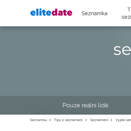
T
Seznamka
sez
s
Pouze reální lidé
Seznamka
Tipy k seznámení
Seznámení
Vyjde vám