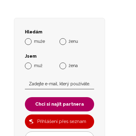
Hledám
muže
ženu
Jsem
muž
žena
Chci si najít partnera
Přihlášení přes seznam