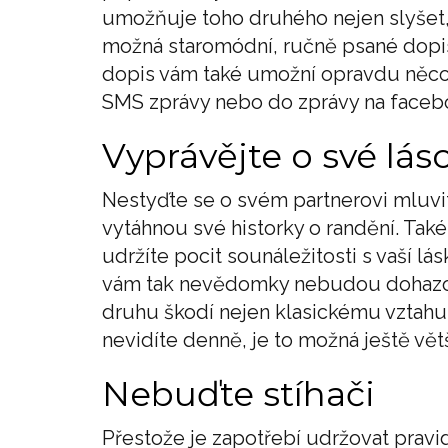
umožňuje toho druhého nejen slyšet, a
možná staromódní, ručně psané dopisy
dopis vám také umožní opravdu něco 
SMS zprávy nebo do zprávy na faceb
Vyprávějte o své l
Nestyďte se o svém partnerovi mluvit
vytáhnou své historky o randění. Také
udržíte pocit sounáležitosti s vaší lás
vám tak nevědomky nebudou dohazova
druhu škodí nejen klasickému vztahu, 
nevidíte denně, je to možná ještě vě
Nebuďte stíhači
Přestože je zapotřebí udržovat pravi