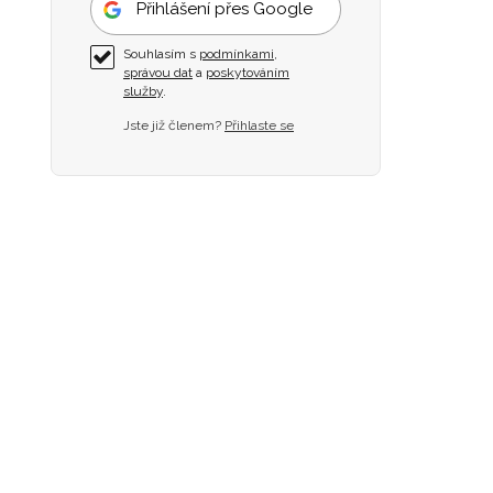
Přihlášení přes Google
Souhlasím s
podmínkami
,
správou dat
a
poskytováním
služby
.
Jste již členem?
Přihlaste se