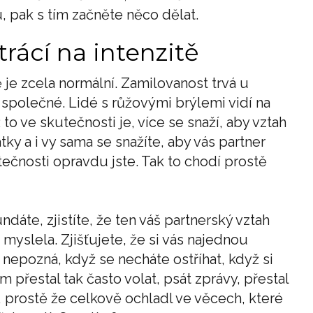
, pak s tím začněte něco dělat.
rácí na intenzitě
ě je zcela normální. Zamilovanost trvá u
společné. Lidé s růžovými brýlemi vidí na
to ve skutečnosti je, více se snaží, aby vztah
ky a i vy sama se snažíte, aby vás partner
tečnosti opravdu jste. Tak to chodí prostě
ndáte, zjistíte, že ten váš partnerský vztah
 myslela. Zjišťujete, že si vás najednou
ni nepozná, když se necháte ostříhat, když si
přestal tak často volat, psát zprávy, přestal
d, prostě že celkově ochladl ve věcech, které