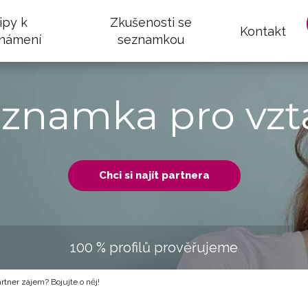
ipy k
Zkušenosti se
Kontakt
námení
seznamkou
eznamka pro vzt
Chci si najít partnera
100 % profilů prověřujeme
artner zájem? Bojujte o něj!