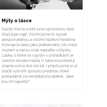
Mýty o lásce
Každý má na světě svou spřízněnou duši.
Stačí ji jen najít. Všichni jsme to slyšeli
alespoň jednou a všichni trpělivě hledáme.
Koncepce lásky jako jedinečného citu mezi
mužem a ženou však neplatila vždycky.
Láska, o které se vypráví v pohádkách, je
vlastně docela mladá. V takové podobě ji
známe sotva dvě stě let. I přesto jsme si už
stačili vytvořit spoustu představ, které
pokládáme za neoddiskutovatelné. Jaké
jsou tři největší?