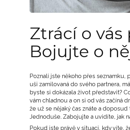
Ztrácí o vás
Bojujte o ně
Poznali jste někoho přes seznamku, pár
uši zamilovaná do svého partnera, mát
byste si dokázala život představit? Co
vám chladnou a on si od vás začíná dr
že už se nějaký čas znáte a doposud 
Jednoduše. Zabojujte a uvidíte, jak n
Pokud jste právě v situaci, kdy víte, 