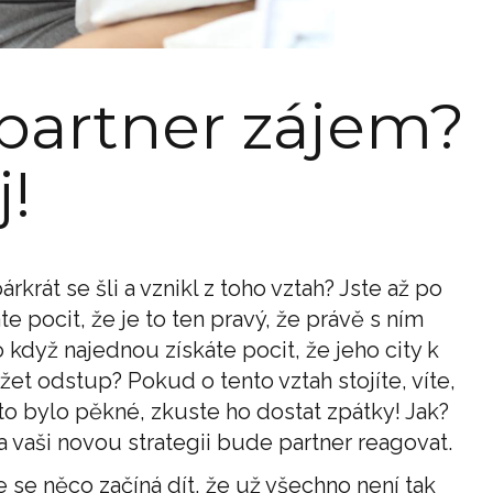
 partner zájem?
j!
krát se šli a vznikl z toho vztah? Jste až po
e pocit, že je to ten pravý, že právě s ním
 když najednou získáte pocit, že jeho city k
žet odstup? Pokud o tento vztah stojíte, víte,
to bylo pěkné, zkuste ho dostat zpátky! Jak?
a vaši novou strategii bude partner reagovat.
že se něco začíná dít, že už všechno není tak