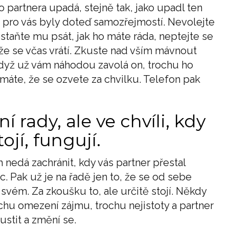
o partnera upadá, stejně tak, jako upadl ten
ré pro vás byly doteď samozřejmostí. Nevolejte
estaňte mu psát, jak ho máte ráda, neptejte se
, že se včas vrátí. Zkuste nad vším mávnout
 když už vám náhodou zavolá on, trochu ho
áte, že se ozvete za chvilku. Telefon pak
 rady, ale ve chvíli, kdy
ojí, fungují.
h nedá zachránit, kdy vás partner přestal
c. Pak už je na řadě jen to, že se od sebe
 svém. Za zkoušku to, ale určitě stojí. Někdy
chu omezení zájmu, trochu nejistoty a partner
stit a změní se.