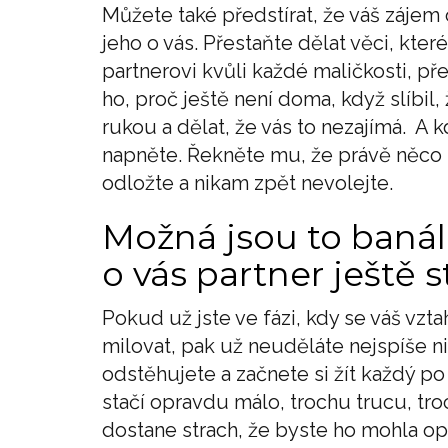
Můžete také předstírat, že váš zájem 
jeho o vás. Přestaňte dělat věci, kte
partnerovi kvůli každé maličkosti, př
ho, proč ještě není doma, když slíbil
rukou a dělat, že vás to nezajímá. A
napněte. Řekněte mu, že právě něco m
odložte a nikam zpět nevolejte.
Možná jsou to banální
o vás partner ještě st
Pokud už jste ve fázi, kdy se váš vzta
milovat, pak už neuděláte nejspíše ni
odstěhujete a začnete si žít každý po
stačí opravdu málo, trochu trucu, tro
dostane strach, že byste ho mohla opu