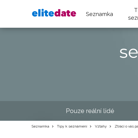
T
Seznamka
sez
s
Pouze reální lidé
Seznamka
Tipy k seznámení
Vztahy
Ztrácí o vás p