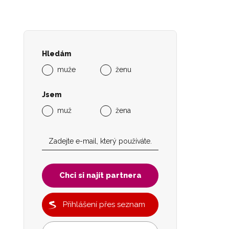
Hledám
muže
ženu
Jsem
muž
žena
Chci si najít partnera
Přihlášení přes seznam