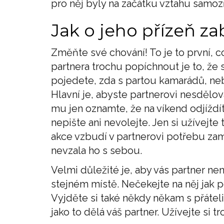
pro něj byly na začátku vztahu samozř
Jak o jeho přízeň za
Změňte své chování! To je to první,
partnera trochu popíchnout je to, že 
pojedete, zda s partou kamarádů, neb
Hlavní je, abyste partnerovi nesdělov
mu jen oznamte, že na víkend odjíždít
nepište ani nevolejte. Jen si užívejte
akce vzbudí v partnerovi potřebu zam
nevzala ho s sebou.
Velmi důležité je, aby vás partner n
stejném místě. Nečekejte na něj jak 
Vyjděte si také někdy někam s přáteli
jako to dělá váš partner. Užívejte si t