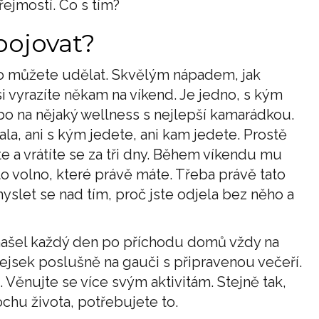
ejmostí. Co s tím?
bojovat?
 co můžete udělat. Skvělým nápadem, jak
si vyrazíte někam na víkend. Je jedno, s kým
o na nějaký wellness s nejlepší kamarádkou.
ala, ani s kým jedete, ani kam jedete. Prostě
e a vrátíte se za tři dny. Během víkendu mu
 to volno, které právě máte. Třeba právě tato
yslet se nad tím, proč jste odjela bez něho a
enašel každý den po příchodu domů vždy na
pejsek poslušně na gauči s připravenou večeří.
. Věnujte se více svým aktivitám. Stejně tak,
rochu života, potřebujete to.