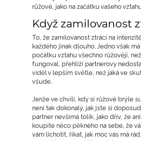
růžové, jako na začátku vašeho vztahu
Když zamilovanost zt
To, že zamilovanost ztrácí na intenzit
každého jinak dlouho. Jedno však má 
počátku vztahu všechno růžověji, než 
fungoval, přehlíží partnerovy nedostat
viděl v lepším světle, než jaká ve sku
všude.
Jenže ve chvíli, kdy si růžové brýle su
není tak dokonalý, jak jste si doposud
partner nevšímá tolik, jako dřív, že a
koupíte něco pěkného na sebe, že vám 
vám lichotit, říkat, jak moc vás má rá