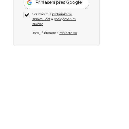
Přihlášení přes Google
Souhlasím s
podmínkami
,
správou dat
a
poskytováním
služby
.
Jste již členem?
Přihlaste se