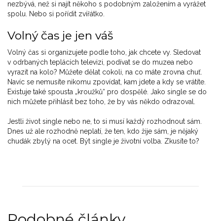
nezbývá, než si najít někoho s podobným založením a vyrážet
spolu. Nebo si pořídit zvířátko.
Volný čas je jen váš
Volný čas si organizujete podle toho, jak chcete vy. Sledovat
v odrbaných teplácích televizi, podívat se do muzea nebo
vyrazit na kolo? Můžete dělat cokoli, na co máte zrovna chuť.
Navíc se nemusíte nikomu zpovídat, kam jdete a kdy se vrátíte.
Existuje také spousta „kroužků“ pro dospělé. Jako single se do
nich můžete přihlásit bez toho, že by vás někdo odrazoval.
Jestli život single nebo ne, to si musí každý rozhodnout sám.
Dnes už ale rozhodně neplatí, že ten, kdo žije sám, je nějaký
chudák zbylý na ocet. Být single je životní volba. Zkusíte to?
Podobné články