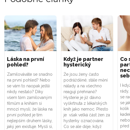
Láska na první
Když je partner
Co 
pohled?
hysterický
par
nec
Zamilováváte se snadno
Že jsou ženy často
seb
na první pohled? Nebo
podrážděné, stále mění
I kdy
se vám to naopak ještě
nálady a na všechno
rády
nikdy nestalo? Díky
reagují přehnaně?
se ra
všem těm zamilovaným
Hysterie je již dávno
se ja
filmům a knihám si
vyškrtnuta z lékařských
kolik
mnozí myslí, že láska na
knih jako nemoc. Přesto
kadeř
první pohled je tím
je však velká část žen za
nebo
nejlepším druhem lásky,
hysterky označována.
před
jaký jen existuje. Myslí si,
Co se ale děje, když