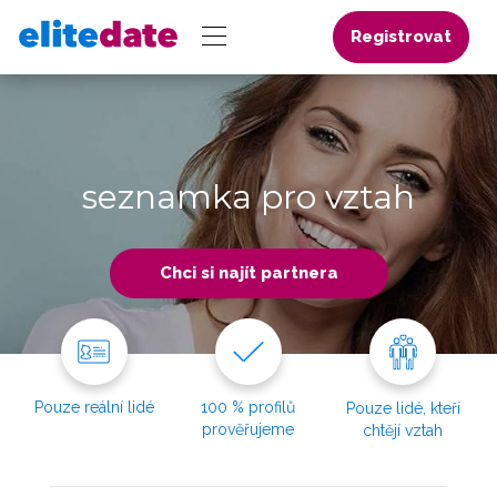
Registrovat
seznamka pro vztah
Chci si najít partnera
Pouze reální lidé
100 % profilů
Pouze lidé, kteří
prověřujeme
chtějí vztah