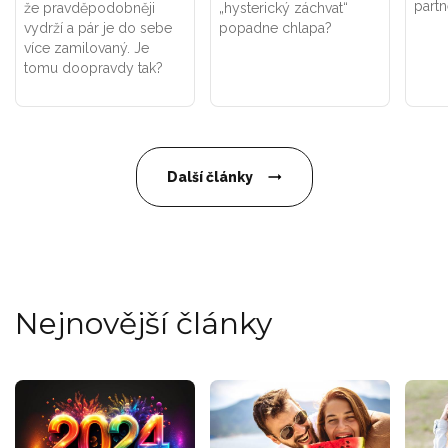
partn
že pravděpodobněji
„hysterický záchvat“
vydrží a pár je do sebe
popadne chlapa?
více zamilovaný. Je
tomu doopravdy tak?
Další články
Nejnovější články