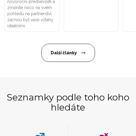
novoroční předsevzetí a
změníte něco na svém
pohledu na partnerství,
začnou být vaše vztahy
ideálními.
Další články
Seznamky podle toho koho
hledáte