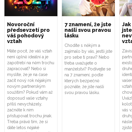
Novoroční
7 znamení, že jste
Jak
předsevzetí pro
našli svou pravou
jste
váš pohodový
lásku
nev
vztah
vzt
Chodíte s někým a
Máte pocit, že váš vztah
Závis
zajímalo by vás, jestli jste
není úplně ideální a je
part
pro sebe ti praví? Nebo
zapotřebí na něm trochu
exist
třeba uvažujete o
zapracovat? Nebo si
druhé
manželství? Podívejte se
myslíte, že je na čase
ident
na 7 znamení, podle
začít nový rok nějakým
vaše
kterých bezpečně
novým partnerským
vztah
poznáte, že jste našli
soužitím? Pokud vám až
chová
svou pravou lásku.
doposud vaše vztahy
Uváz
příliš nevycházely,
kolot
začněte k nim
vás v
přistupovat trochu jinak.
druhý
Třeba právě tím, že si
násle
dáte letos nějaké
zjistě