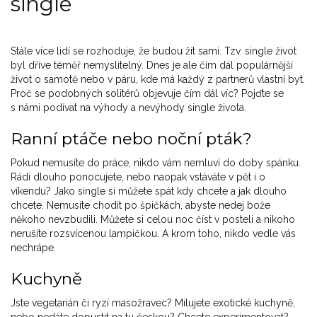
single
Stále více lidí se rozhoduje, že budou žít sami. Tzv. single život
byl dříve téměř nemyslitelný. Dnes je ale čím dál populárnější
život o samotě nebo v páru, kde má každý z partnerů vlastní byt.
Proč se podobných solitérů objevuje čím dál víc? Pojďte se
s námi podívat na výhody a nevýhody single života.
Ranní ptáče nebo noční pták?
Pokud nemusíte do práce, nikdo vám nemluví do doby spánku.
Rádi dlouho ponocujete, nebo naopak vstáváte v pět i o
víkendu? Jako single si můžete spát kdy chcete a jak dlouho
chcete. Nemusíte chodit po špičkách, abyste nedej bože
někoho nevzbudili. Můžete si celou noc číst v posteli a nikoho
nerušíte rozsvícenou lampičkou. A krom toho, nikdo vedle vás
nechrápe.
Kuchyně
Jste vegetarián či ryzí masožravec? Milujete exotické kuchyně,
nebo nedáte dopustit na tu českou? Chcete experimentovat?