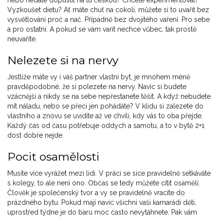
Vyzkoušet dietu? Ať máte chuť na cokoli, můžete si to uvařit bez
vysvětlování proč a nač. Případně bez dvojitého vaření. Pro sebe
a pro ostatní. A pokud se vám vařit nechce vůbec, tak prostě
neuvaříte.
Nelezete si na nervy
Jestliže máte vy i váš partner vlastní byt, je mnohem méně
pravděpodobné, že si polezete na nervy. Navíc si budete
vzácnější a nikdy se na sebe nepřestanete těšit. A když nebudete
mít náladu, nebo se přeci jen pohádáte? V klidu si zalezete do
vlastního a znovu se uvidíte až ve chvíli, kdy vás to oba přejde.
Každý čas od času potřebuje oddych a samotu, a to v bytě 2+1
dost dobře nejde.
Pocit osamělosti
Musíte více vyrážet mezi lidi. V práci se sice pravidelně setkáváte
s kolegy, to ale není ono. Občas se tedy můžete cítit osamělí.
Člověk je společenský tvor a vy se pravidelně vracíte do
prázdného bytu. Pokud mají navíc všichni vaši kamarádi děti,
uprostřed týdne je do baru moc často nevytáhnete. Pak vám