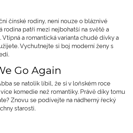
ní čínské rodiny, není nouze o bláznivé
á rodina patří mezi nejbohatší na světě a
 Vtipná a romantická varianta chudé dívky a
žijete. Vychutnejte si boj moderní ženy s
edí.
We Go Again
ba se natolik líbil, že si v loňském roce
 více komedie než romantiky. Právě díky tomu
íkáte? Znovu se podívejte na nádherný řecký
hny starosti.