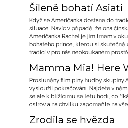
Šíleně bohatí Asiati
Když se Američanka dostane do tradič
situace. Navíc v případě, že ona čínsk
Američanka Rachel je jim trnem v oku.
bohatého prince, kterou si skutečně u
tradicí v pro nás neokoukaném prostř
Mamma Mia! Here 
Prosluněný film plný hudby skupiny Ab
vysloužil pokračování. Najdete v něm
se ale k blížícímu se létu hodí, co ř
ostrov a na chvilku zapomeňte na všec
Zrodila se hvězda