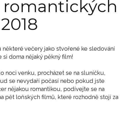
h romantických
 2018
u některé večery jako stvořené ke sledování
e si doma nějaký pěkný film!
o noci venku, procházet se na sluníčku,
kud se nevydaří počasí nebo pokud jste
čer nějakou romantikou, podívejte se na
na pět loňských filmů, které rozhodně stojí za