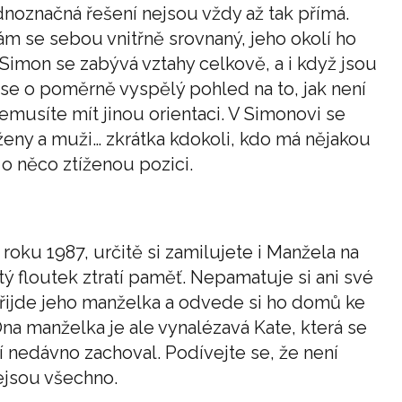
dnoznačná řešení nejsou vždy až tak přímá.
ám se sebou vnitřně srovnaný, jeho okolí ho
 Simon se zabývá vztahy celkově, a i když jsou
 se o poměrně vyspělý pohled na to, jak není
emusíte mít jinou orientaci. V Simonovi se
 ženy a muži… zkrátka kdokoli, kdo má nějakou
e o něco ztíženou pozici.
roku 1987, určitě si zamilujete i Manžela na
 floutek ztratí paměť. Nepamatuje si ani své
přijde jeho manželka a odvede si ho domů ke
na manželka je ale vynalézavá Kate, která se
í nedávno zachoval. Podívejte se, že není
ejsou všechno.