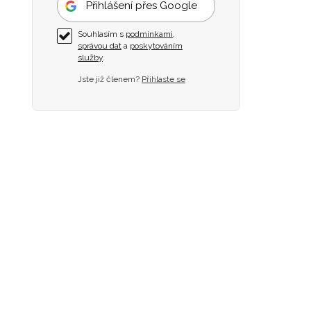
Přihlášení přes Google
Souhlasím s
podmínkami
,
správou dat
a
poskytováním
služby
.
Jste již členem?
Přihlaste se