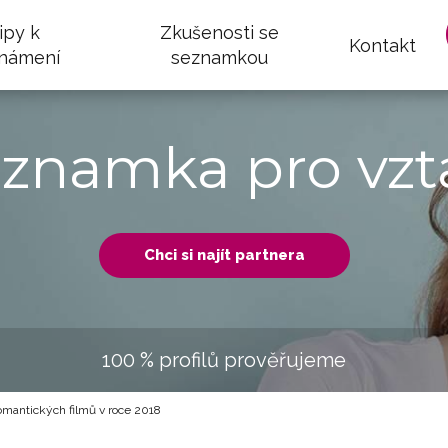
ipy k
Zkušenosti se
Kontakt
námení
seznamkou
eznamka pro vzt
Chci si najít partnera
100 % profilů prověřujeme
omantických filmů v roce 2018