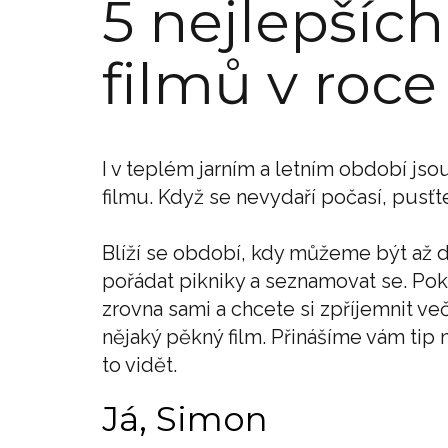
5 nejlepšíc
filmů v roce
I v teplém jarním a letním období jso
filmu. Když se nevydaří počasí, pusťt
Blíží se období, kdy můžeme být až d
pořádat pikniky a seznamovat se. Po
zrovna sami a chcete si zpříjemnit ve
nějaký pěkný film. Přinášíme vám tip 
to vidět.
Já, Simon