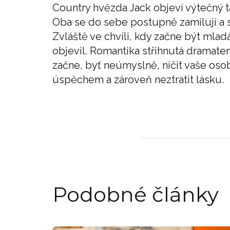
Country hvězda Jack objeví výtečný t
Oba se do sebe postupně zamilují a 
Zvláště ve chvíli, kdy začne být mladá 
objevil. Romantika střihnutá dramate
začne, byť neúmyslně, ničit vaše osobn
úspěchem a zároveň neztratit lásku.
Podobné články