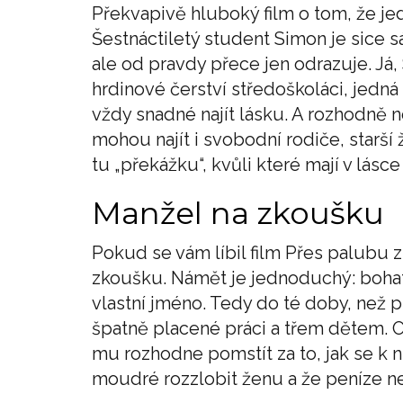
Překvapivě hluboký film o tom, že je
Šestnáctiletý student Simon je sice s
ale od pravdy přece jen odrazuje. Já,
hrdinové čerství středoškoláci, jedná
vždy snadné najít lásku. A rozhodně n
mohou najít i svobodní rodiče, starší
tu „překážku“, kvůli které mají v lásc
Manžel na zkoušku
Pokud se vám líbil film Přes palubu z 
zkoušku. Námět je jednoduchý: bohatý
vlastní jméno. Tedy do té doby, než 
špatně placené práci a třem dětem. O
mu rozhodne pomstít za to, jak se k n
moudré rozzlobit ženu a že peníze n