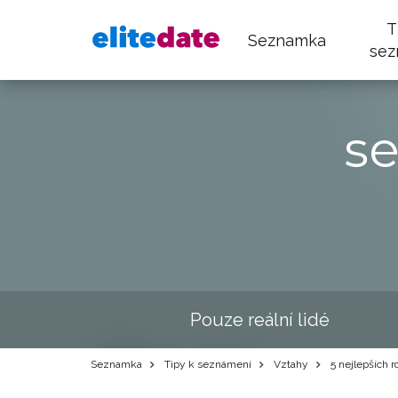
T
Seznamka
sez
s
Pouze reální lidé
Seznamka
Tipy k seznámení
Vztahy
5 nejlepších r