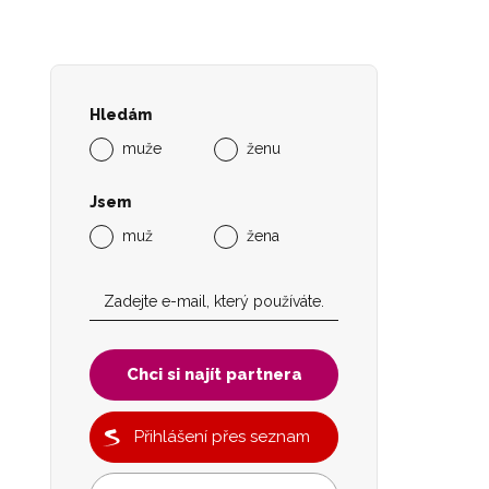
Hledám
muže
ženu
Jsem
muž
žena
Chci si najít partnera
Přihlášení přes seznam