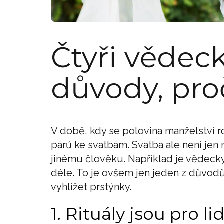
Čtyři vědec
důvody, pro
V době, kdy se polovina manželství r
párů ke svatbám. Svatba ale není jen n
jinému člověku. Například je vědecky
déle. To je ovšem jen jeden z důvodů.
vyhlížet prstýnky.
1. Rituály jsou pro l