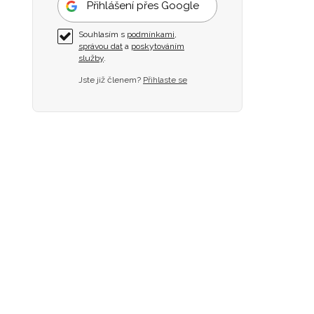
Přihlášení přes Google
Souhlasím s
podmínkami
,
správou dat
a
poskytováním
služby
.
Jste již členem?
Přihlaste se