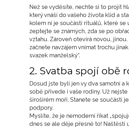
Než se vyděsíte, nechte si to projít hl
který vnáší do vašeho života klid a sta
kolem ní je součástí rituálů, které se
zeptejte se známých, zda se po obřadu
vztahu. Zároveň otevírá novou, jinou
začnete navzájem vnímat trochu jinak
svazek manželský“.
2. Svatba spojí obě 
Dosud jste byli jen vy dva samotní a k
sobě přivede i vaše rodiny. Už nejst
široširém moři. Stanete se součástí 
podpory.
Myslíte, že je nemoderní říkat „spoju
dnes se ale děje přesně to! Naštěstí 