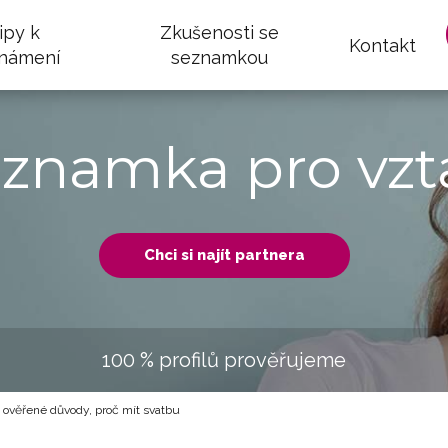
ipy k
Zkušenosti se
Kontakt
námení
seznamkou
eznamka pro vzt
Chci si najít partnera
100 % profilů prověřujeme
 ověřené důvody, proč mít svatbu