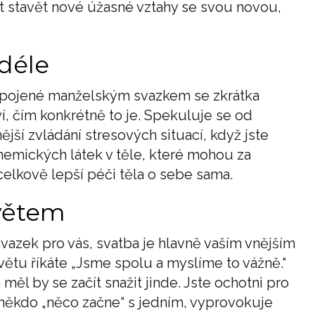
ít stavět nové úžasné vztahy se svou novou,
 déle
 spojené manželským svazkem se zkrátka
ví, čím konkrétně to je. Spekuluje se od
jší zvládání stresových situací, když jste
chemických látek v těle, které mohou za
celkově lepší péči těla o sebe sama.
světem
vazek pro vás, svatba je hlavně vaším vnějším
větu říkáte „Jsme spolu a myslíme to vážně.“
měl by se začít snažit jinde. Jste ochotni pro
 někdo „něco začne“ s jedním, vyprovokuje