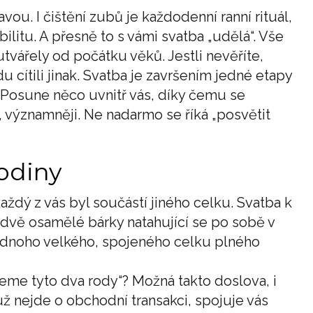
avou. I čištění zubů je každodenní ranní rituál,
bilitu. A přesně to s vámi svatba „udělá“. Vše
 utvářely od počátku věků. Jestli nevěříte,
 cítili jinak. Svatba je završením jedné etapy
. Posune něco uvnitř vás, díky čemu se
, významněji. Ne nadarmo se říká „posvětit
rodiny
aždý z vás byl součástí jiného celku. Svatba k
e dvě osamělé bárky natahující se po sobě v
jednoho velkého, spojeného celku plného
jeme tyto dva rody“? Možná takto doslova, i
už nejde o obchodní transakci, spojuje vás