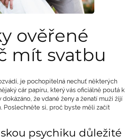
ky ověřené
č mít svatbu
ozvádí, je pochopitelná nechuť některých
ějaký cár papíru, který vás oficiálně poutá k
 dokázáno, že vdané ženy a ženatí muži žijí
 Poslechněte si, proč byste měli začít
idskou psychiku důležité