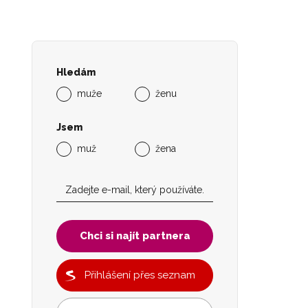
Hledám
muže
ženu
Jsem
muž
žena
Chci si najít partnera
Přihlášení přes seznam