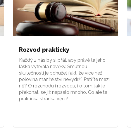
Rozvod prakticky
Každý z nás by si přál, aby právě ta jeho
láska vytrvala navěky. Smutnou
skutečností je bohužel fakt, že více než
polovina manželství nevydrží. Patříte mezi
ně? O rozchodu i rozvodu, i o tom, jak je
překonat, se již napsalo mnoho. Co ale ta
praktická stránka věci?