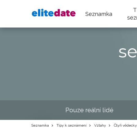
T
Seznamka
sez
s
Pouze reální lidé
Seznamka
Tipy k seznámení
Vztahy
Čtyři vědecky