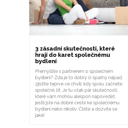
3 zásadní skutečnosti, které
hrají do karet společnému
bydlení
Přemýšlíte s partnerem o společném
bydlení? Zda je to dobrý či špatný nápad,
zjistíte teprve ve chvíli, kdy spolu začnete
společně žít. Je tu však pár skutečností,
které vám mohou alespoň napovědět,
jestli jste na dobré cestě ke společnému
bydlení nebo nikoliv. Čtěte a dozvíte se
jaké!