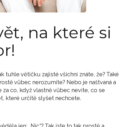
ět, na které si
r!
k tuhle větičku zajisté všichni znáte, že? Také
prostě vůbec nerozumíte? Nebo je naštvaná a
e za co, když vlastně vůbec nevíte, co se
, které určitě slyšet nechcete.
ěděla jen: „Nic“? Tak jste to tak prostě a