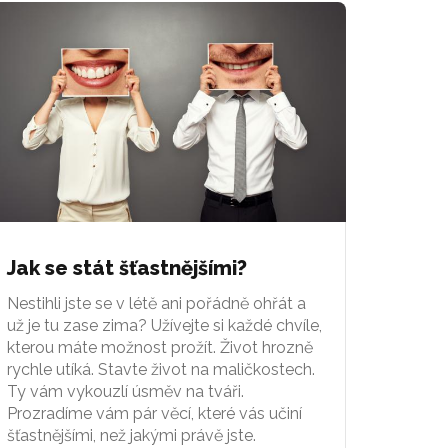
Jak se stát šťastnějšími?
Nestihli jste se v létě ani pořádně ohřát a
už je tu zase zima? Užívejte si každé chvíle,
kterou máte možnost prožít. Život hrozně
rychle utíká. Stavte život na maličkostech.
Ty vám vykouzlí úsměv na tváři.
Prozradíme vám pár věcí, které vás učiní
šťastnějšími, než jakými právě jste.