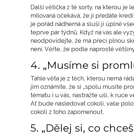
Další větička z té sorty, na kterou j
milovaná očekává, že jí předáte kredi
je pořád nádherná a sluší jí úplně všec
teprve pár týdnů. Když na vás ale vy
neodpovídejte, že má přeci plnou skř
není. Věřte, že podle naprosté větši
4. „Musíme si proml
Tahle věta je z těch, kterou nemá ráda
jim oznámíte, že si „spolu musíte p
tématu i u vás, nastražte uši, k ruce
Ať bude následovat cokoli, vaše polov
cokoli z toho zapomenout.
5. „Dělej si, co chceš