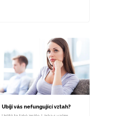
Ubíjí vás nefungující vztah?
Určitě to také znáte. Láska s vaším