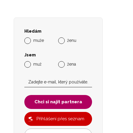
Hledám
muže
ženu
Jsem
muž
žena
Chci si najít partnera
Přihlášení přes seznam