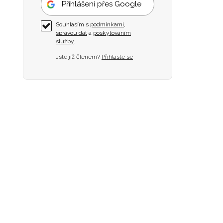
Přihlášení přes Google
Souhlasím s
podmínkami
,
správou dat
a
poskytováním
služby
.
Jste již členem?
Přihlaste se