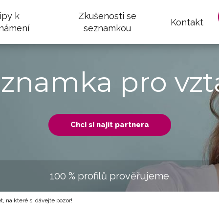
ipy k
Zkušenosti se
Kontakt
námení
seznamkou
eznamka pro vzt
Chci si najít partnera
100 % profilů prověřujeme
, na které si dávejte pozor!