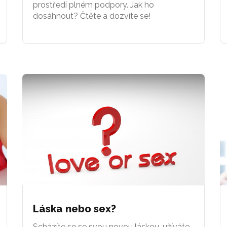
prostředí plném podpory. Jak ho
dosáhnout? Čtěte a dozvíte se!
Láska nebo sex?
Scházíte se se svou novou láskou, užíváte