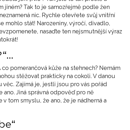
em jiném? Tak to je samozřejmě podle žen
 neznamená nic. Rychle otevřete svůj vnitřní
e mohlo stát! Narozeniny, výročí, divadlo,
i nevzpomenete, nasaďte ten nejsmutnější výraz
tokrát!
...
? A co pomerančová kůže na stehnech? Nemám
ohou stěžovat prakticky na cokoli. V danou
 věc. Zajímá je, jestli jsou pro vás pořád
že ano. Jiná správná odpověď pro ně
 v tom smyslu, že ano, že je nádherná a
be“