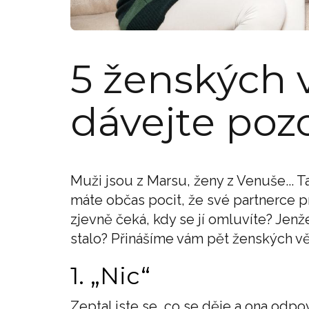
5 ženských v
dávejte pozo
Muži jsou z Marsu, ženy z Venuše... Ta
máte občas pocit, že své partnerce 
zjevně čeká, kdy se jí omluvíte? Jenž
stalo? Přinášíme vám pět ženských vět
1. „Nic“
Zeptal jste se, co se děje a ona odpov