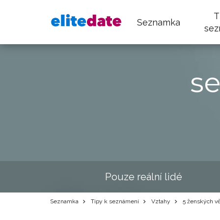
T
Seznamka
sez
s
Pouze reální lidé
Seznamka
Tipy k seznámení
Vztahy
5 ženských vět