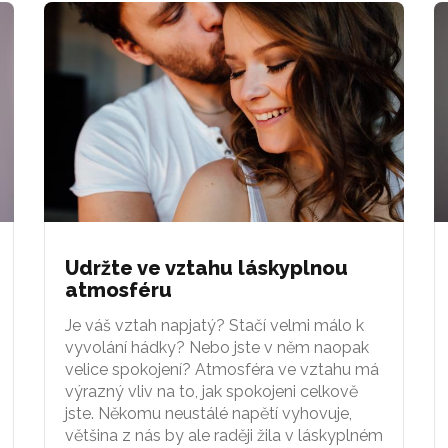
Udržte ve vztahu láskyplnou
atmosféru
Je váš vztah napjatý? Stačí velmi málo k
vyvolání hádky? Nebo jste v něm naopak
velice spokojení? Atmosféra ve vztahu má
výrazný vliv na to, jak spokojeni celkově
jste. Někomu neustálé napětí vyhovuje,
většina z nás by ale raději žila v láskyplném