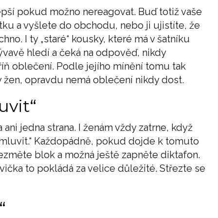
e lepší pokud možno nereagovat. Buď totiž vaše
tku a vyšlete do obchodu, nebo ji ujistíte, že
hno. I ty „staré“ kousky, které má v šatníku
zývavě hledí a čeká na odpověď, nikdy
íň oblečení. Podle jejího mínění tomu tak
ny žen, opravdu nemá oblečení nikdy dost.
uvit“
 ani jedna strana. I ženám vždy zatrne, když
romluvit.“ Každopádně, pokud dojde k tomuto
 vezměte blok a možná ještě zapněte diktafon.
ička to pokládá za velice důležité. Střezte se
“