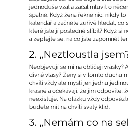
jednoduše vzal a začal mluvit o něč
špatně. Když žena řekne nic, nikdy to
kalendář a začněte zuřivě hledat, co s
které jste jí posledně slíbil? Když s
a zeptejte se, na co jste zapomněl ten
2. „Neztloustla jsem?“
Neobjevují se mi na obličeji vrásky
divné vlasy? Ženy si v tomto duchu m
chvíli vždy ale myslí jen jednu jedinou
krásné a očekávají, že jim odpovíte, 
neexistuje. Na otázku vždy odpovězte
budete mít na chvíli svatý klid.
3. „Nemám co na se