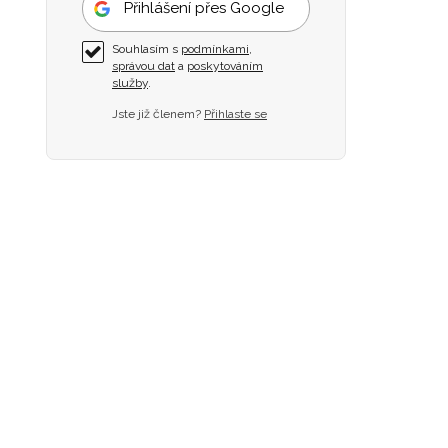
Přihlášení přes Google
Souhlasím s
podmínkami
,
správou dat
a
poskytováním
služby
.
Jste již členem?
Přihlaste se