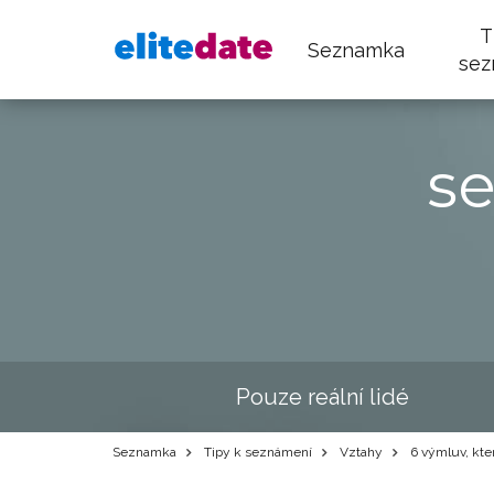
T
Seznamka
sez
s
Pouze reální lidé
Seznamka
Tipy k seznámení
Vztahy
6 výmluv, kter