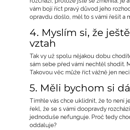
rozchází, protože jste se změnila, je
vám bojí říct pravý důvod jeho rozhod
opravdu došlo, měl to s vámi řešit a 
4. Myslím si, že ješt
vztah
Tak vy už spolu nějakou dobu chodíte
sám sebe před vámi nechtěl shodit. M
Takovou věc může říct vážně jen neci
5. Měli bychom si d
Tímhle vás chce uklidnit, že to není j
řekl, že se s vámi doopravdy rozchází.
jednoduše nefunguje. Proč tedy cho
oddaluje?