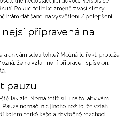
 absolutně nedostačující důvod. Nejspíš se
nutí. Pokud totiž ke změně z vaší strany
měl vám dát šanci na vysvětlení / polepšení!
ě nejsi připravená na
 a on vám sdělí tohle? Možná to řekl, protože
ožná, že na vztah není připraven spíše on.
ta.
át pauzu
eště tak zlé. Nemá totiž sílu na to, aby vám
 Pauza neznačí nic jiného než to, že vztah
dí kolem horké kaše a zbytečně rozchod