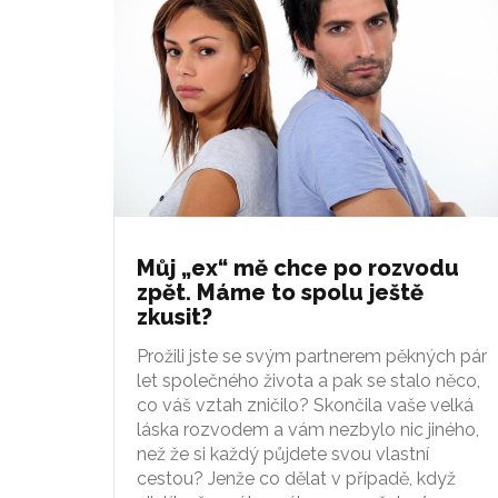
Můj „ex“ mě chce po rozvodu
zpět. Máme to spolu ještě
zkusit?
Prožili jste se svým partnerem pěkných pár
let společného života a pak se stalo něco,
co váš vztah zničilo? Skončila vaše velká
láska rozvodem a vám nezbylo nic jiného,
než že si každý půjdete svou vlastní
cestou? Jenže co dělat v případě, když