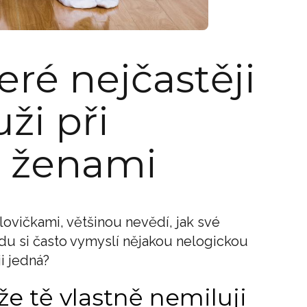
eré nejčastěji
ži při
e ženami
ovičkami, většinou nevědí, jak své
du si často vymyslí nějakou nelogickou
i jedná?
že tě vlastně nemiluji