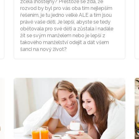
zcela lhostejný? Přestože se zdá, že
rozvod by byl pro vás oba tím nejlepším
řešením, je tu jedno velké ALE a tím jsou
právě vaše děti. Je lepší, abyste se tedy
obětovala pro své děti a zůstala i nadále
žít se svým manželem nebo je lepší z
takového manželství odejít a dát všem
šanci na nový život?