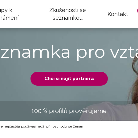
ipy k
Zkušenosti se
Kontakt
námení
seznamkou
eznamka pro vzt
Chci si najít partnera
100 % profilů prověřujeme
é nejčastěji používají muži při rozchodu se ženami