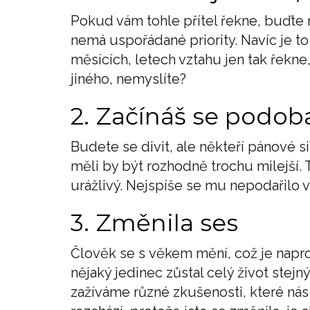
Pokud vám tohle přítel řekne, buďte r
nemá uspořádané priority. Navíc je to
měsících, letech vztahu jen tak řekne,
jiného, nemyslíte?
2. Začínáš se podob
Budete se divit, ale někteří pánové si
měli by být rozhodně trochu milejší.
urážlivý. Nejspíše se mu nepodařilo v
3. Změnila ses
Člověk se s věkem mění, což je napro
nějaký jedinec zůstal celý život stejn
zažíváme různé zkušenosti, které nás 