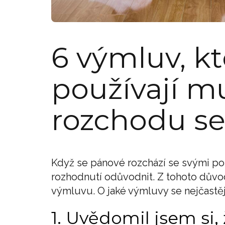
6 výmluv, kt
používají mu
rozchodu s
Když se pánové rozchází se svými pol
rozhodnutí odůvodnit. Z tohoto důvo
výmluvu. O jaké výmluvy se nejčastěj
1. Uvědomil jsem si, 