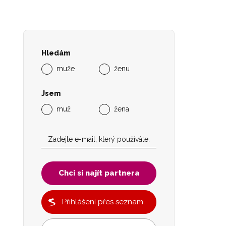
Hledám
muže
ženu
Jsem
muž
žena
Chci si najít partnera
Přihlášení přes seznam