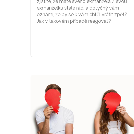
zjistíte, že máte svého exmanžela / svou
exmanželku stále rádi a dotyčný vám
oznámí, že by se k vám chtěl vrátit zpět?
Jak v takovém případě reagovat?