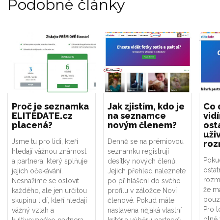
Podobné články
Proč je seznamka
Jak zjistím, kdo je
Co 
ELITEDATE.cz
na seznamce
vid
placená?
novým členem?
ost
uži
Jsme
tu
pro
lidi, kteří
Denně se na prémiovou
roz
hledají
vážnou známost
seznamku registrují
Pokud
a
partnera,
který splňuje
desítky nových členů.
ostat
jejich očekávání.
Jejich přehled naleznete
rozm
N
esnažíme se
oslovit
po přihlášení do svého
že má
každého,
ale jen
určitou
profilu v záložce Noví
pouze
skupinu
lidí, kteří
hledají
členové. Pokud máte
Pro t
vážný
vztah
a
nastavena nějaká vlastní
plně 
kultivovaného
partnera
kritéria výběru partnerů,