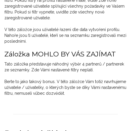
filtru. Pokud filtry na profilu nastavené máte, vidíte zde nově
zaregistrované uživatele splňující všechny požadavky ve Vašem
filtru. Pokud si filtr vypnete, uvidíte zde všechny nově
zaregistrované uživatele.
V této záložce jsou uživatelé řazeni dle data vytvoření profilu.
Nahoře jsou ti uživatelé, kteří se na seznamku zaregistrovali mezi
posledními.
Záložka MOHLO BY VÁS ZAJÍMAT
Tato záložka představuje náhodný výběr 4 partnerů / partnerek
ze seznamky. Zde Vámi nastavené filtry neplatí.
Berte to jako takový bonus. V této záložce Vám totiž navrhujeme
uživatele / uživatelky, o kterých byste se díky Vámi nastavenému
filtru, nemuseli vůbec dozvědět.