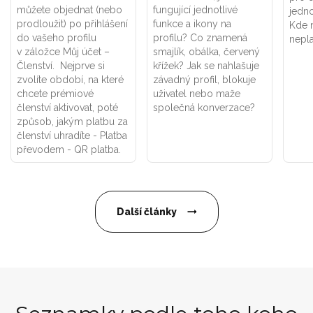
můžete objednat (nebo
fungující jednotlivé
jedno
prodloužit) po přihlášení
funkce a ikony na
Kde n
do vašeho profilu
profilu? Co znamená
nepla
v záložce Můj účet –
smajlík, obálka, červený
Členství. Nejprve si
křížek? Jak se nahlašuje
zvolíte období, na které
závadný profil, blokuje
chcete prémiové
uživatel nebo maže
členství aktivovat, poté
společná konverzace?
způsob, jakým platbu za
členství uhradíte - Platba
převodem - QR platba.
Další články