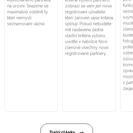
funkc
na
úrovni.
Snažíme
se
zobrazí se vám jen nově
sezn
maximálně
odstínit
ty,
registrovaní uživatelé,
svým 
kteří
nemyslí
kteří zároveň vaše kritéria
musít
seznamování
vážně.
splňují. Pokud nebudete
člens
mít nastavena žádná
bude
vlastní kritéria výběru,
fotog
uvidíte v nabídce Noví
poten
členové všechny nově
ostře
registrované partnery.
oslov
komu
zpráv
možn
s par
zauja
Další články