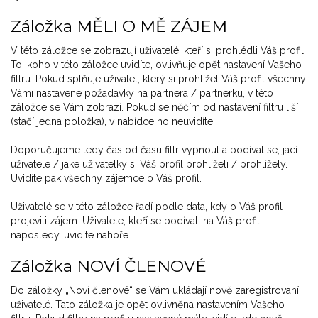
Záložka MĚLI O MĚ ZÁJEM
V této záložce se zobrazují uživatelé, kteří si prohlédli Váš profil.
To, koho v této záložce uvidíte, ovlivňuje opět nastavení Vašeho
filtru. Pokud splňuje uživatel, který si prohlížel Váš profil všechny
Vámi nastavené požadavky na partnera / partnerku, v této
záložce se Vám zobrazí. Pokud se něčím od nastavení filtru liší
(stačí jedna položka), v nabídce ho neuvidíte.
Doporučujeme tedy čas od času filtr vypnout a podívat se, jací
uživatelé / jaké uživatelky si Váš profil prohlíželi / prohlížely.
Uvidíte pak všechny zájemce o Váš profil.
Uživatelé se v této záložce řadí podle data, kdy o Váš profil
projevili zájem. Uživatele, kteří se podívali na Váš profil
naposledy, uvidíte nahoře.
Záložka NOVÍ ČLENOVÉ
Do záložky „Noví členové“ se Vám ukládají nově zaregistrovaní
uživatelé. Tato záložka je opět ovlivněna nastavením Vašeho