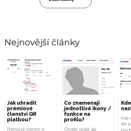
Nejnovější články
Jak uhradit
Co znamenají
Kde
prémiové
jednotlivé ikony /
nast
členství QR
funkce na
Kde s
platbou?
profilu?
filtr 
Prémiové členství si
Chcete vědět, jak
pro e