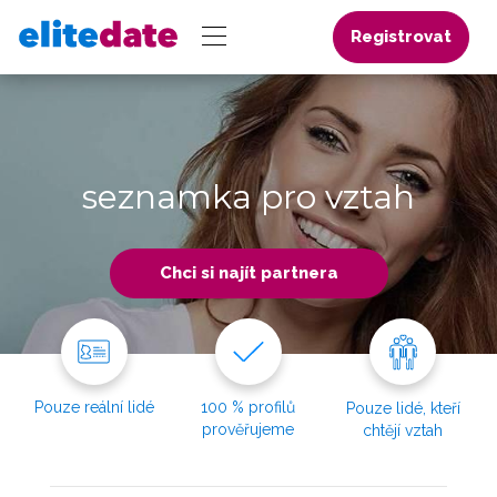
Registrovat
seznamka pro vztah
Chci si najít partnera
Pouze reální lidé
100 % profilů
Pouze lidé, kteří
prověřujeme
chtějí vztah