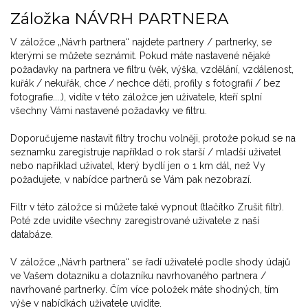
Záložka NÁVRH PARTNERA
V záložce „Návrh partnera“ najdete partnery / partnerky, se
kterými se můžete seznámit. Pokud máte nastavené nějaké
požadavky na partnera ve filtru (věk, výška, vzdělání, vzdálenost,
kuřák / nekuřák, chce / nechce děti, profily s fotografií / bez
fotografie....), vidíte v této záložce jen uživatele, kteří splní
všechny Vámi nastavené požadavky ve filtru.
Doporučujeme nastavit filtry trochu volněji, protože pokud se na
seznamku zaregistruje například o rok starší / mladší uživatel
nebo například uživatel, který bydlí jen o 1 km dál, než Vy
požadujete, v nabídce partnerů se Vám pak nezobrazí.
Filtr v této záložce si můžete také vypnout (tlačítko Zrušit filtr).
Poté zde uvidíte všechny zaregistrované uživatele z naší
databáze.
V záložce „Návrh partnera“ se řadí uživatelé podle shody údajů
ve Vašem dotazníku a dotazníku navrhovaného partnera /
navrhované partnerky. Čím více položek máte shodných, tím
výše v nabídkách uživatele uvidíte.