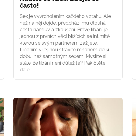
často!
Sex je vyvrcholením každého vztahu. Ale
než na něj dojde, předchází mu dlouhá
cesta námluv a zkoušení. Právě líbání je
jednou z prvních věcí blížících se intimitě,
kterou se svým partnerem zažijete.
Líbáním většinou strávíte mnohem delší
dobu, než samotným sexem. Myslíte si
stále, že líbání není důležité? Pak čtěte
dále.