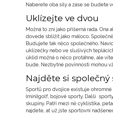
Naberete oba síly a zase se budete v
Uklízejte ve dvou
Možná to zní jako příšerná rada. Ona 
dovede sblížit jako máloco. Společně s
Budujete tak něco společného. Navíc,
uklízečky nebo ve slušivých teplácíc
úklid možná o něco protáhne, ale víte 
bude. Nezbytné povinnosti mohou vž
Najděte si společný 
Sportů pro dvojice existuje ohromné m
(mini)golf, bojové sporty. Další sport
skupiny. Patří mezi ně cyklistika, peta
najdete, ať už jste sportovní nadšene