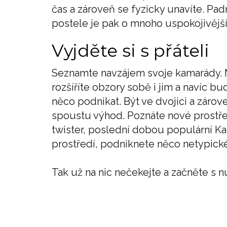
čas a zároveň se fyzicky unavíte. P
postele je pak o mnoho uspokojivější
Vyjděte si s přáteli
Seznamte navzájem svoje kamarády. M
rozšíříte obzory sobě i jim a navíc bu
něco podnikat. Být ve dvojici a zárov
spoustu výhod. Poznáte nové prostřed
twister, poslední dobou populární Kar
prostředí, podniknete něco netypick
Tak už na nic nečekejte a začněte s 