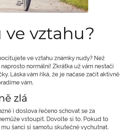
 ve vztahu?
 pociťujete ve vztahu známky nudy? Než
 naprosto normální! Zkrátka už vám nestačí
ky. Láska vám říká, že je načase začít aktivně
Poradíme vám.
ně zlá
zně i doslova řečeno schovat se za
emůže vstoupit. Dovolte si to. Pokud to
e mu šanci si samotu skutečně vychutnat.