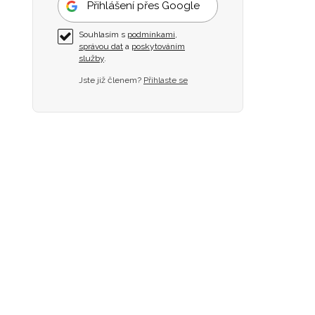
Přihlášení přes Google
Souhlasím s
podmínkami
,
správou dat
a
poskytováním
služby
.
Jste již členem?
Přihlaste se