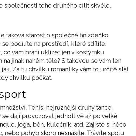
e společnosti toho druhého cítit skvěle.
ale taková starost o společné hnízdečko
e podílíte na prostředí, které sdílíte.
 co vám brání uklízet jen v kostýmku
h na jinak nahém těle? S takovou se vám ten
jak. Za tu chvilku romantiky vám to určitě stát
dy chvilku počkat.
sport
nožství. Tenis, nejrůznější druhy tance,
y se dají provozovat jednotlivě až po velké
nque, jóga, běh, kulečník, atd. Zajisté si něco
c, nebo pohyb skoro nesnášíte. Trávíte spolu