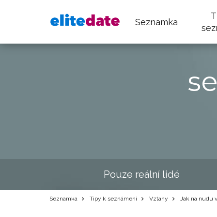
T
Seznamka
sez
s
Pouze reální lidé
Seznamka
Tipy k seznámení
Vztahy
Jak na nudu 