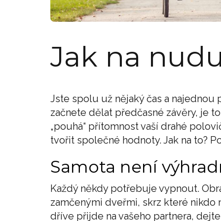
Jak na nudu
Jste spolu už nějaký čas a najednou
začnete dělat předčasné závěry, je to
„pouhá“ přítomnost vaší drahé polovič
tvořit společné hodnoty. Jak na to? 
Samota není výhrad
Každý někdy potřebuje vypnout. Obra
zamčenými dveřmi, skrz které nikdo n
dříve přijde na vašeho partnera, dejt