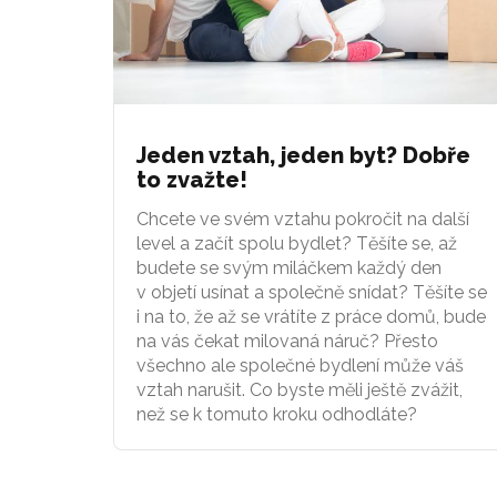
Jeden vztah, jeden byt? Dobře
to zvažte!
Chcete ve svém vztahu pokročit na další
level a začít spolu bydlet? Těšíte se, až
budete se svým miláčkem každý den
v objetí usínat a společně snídat? Těšíte se
i na to, že až se vrátíte z práce domů, bude
na vás čekat milovaná náruč? Přesto
všechno ale společné bydlení může váš
vztah narušit. Co byste měli ještě zvážit,
než se k tomuto kroku odhodláte?