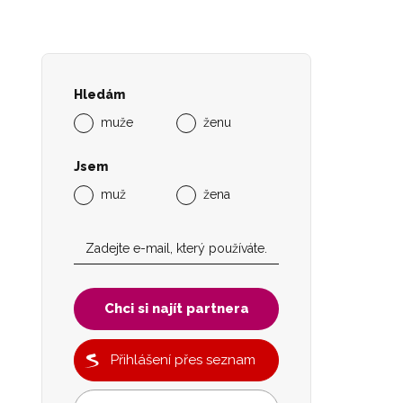
Hledám
muže
ženu
Jsem
muž
žena
Chci si najít partnera
Přihlášení přes seznam