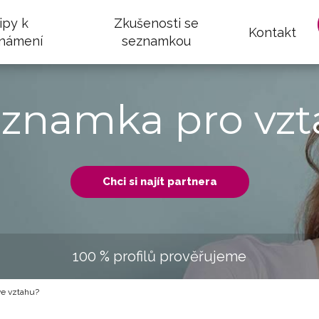
ipy k
Zkušenosti se
Kontakt
námení
seznamkou
eznamka pro vzt
Chci si najít partnera
100 % profilů prověřujeme
ve vztahu?