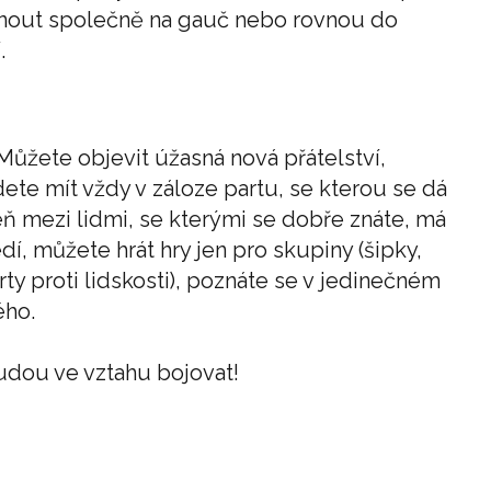
adnout společně na gauč nebo rovnou do
.
ůžete objevit úžasná nová přátelství,
dete mít vždy v záloze partu, se kterou se dá
eň mezi lidmi, se kterými se dobře znáte, má
í, můžete hrát hry jen pro skupiny (šipky,
ty proti lidskosti), poznáte se v jedinečném
ého.
nudou ve vztahu bojovat!