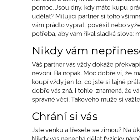
pomoc. Jsou dny, kdy máte kupu prádl
udělat? Milující partner si toho všim
vám prádlo vyprat, pověsit nebo vyže
potřeba, aby vám říkal sladká slova: mi
Nikdy vám nepřines
Váš partner vás vždy dokáže překvapi
nevoní. Ba nopak. Moc dobře ví, že má
koupí vždy jen to, co jste si tajně př
dobře vás zná. I tohle znamená, že vá
správné věci. Takového muže si važte 
Chrání si vás
Jste venku a třesete se zimou? Na úk
Nikdy vás nenechá dělat fyzicky náro