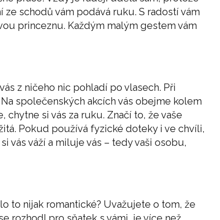
ení ze schodů vám podává ruku. S radostí vám
o svou princeznu. Každým malým gestem vám
vás z ničeho nic pohladí po vlasech. Při
. Na společenských akcích vás obejme kolem
 chytne si vás za ruku. Značí to, že vaše
itá. Pokud používá fyzické doteky i ve chvíli,
si vás váží a miluje vás – tedy vaši osobu,
lo to nijak romantické? Uvažujete o tom, že
se rozhodl pro sňatek s vámi, je více než