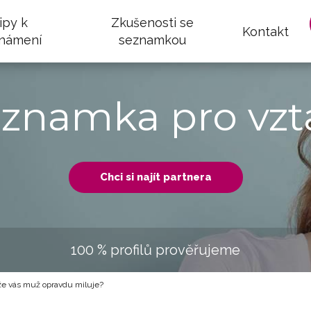
ipy k
Zkušenosti se
Kontakt
námení
seznamkou
eznamka pro vzt
Chci si najít partnera
100 % profilů prověřujeme
že vás muž opravdu miluje?