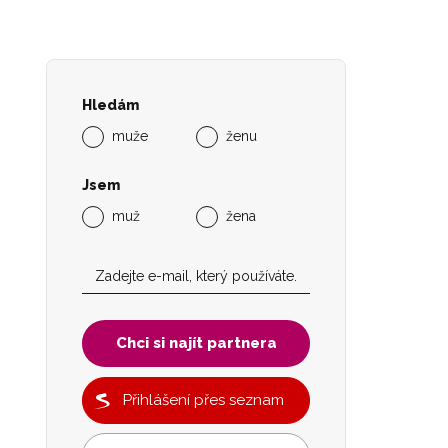
Hledám
muže
ženu
Jsem
muž
žena
Chci si najít partnera
Přihlášení přes seznam