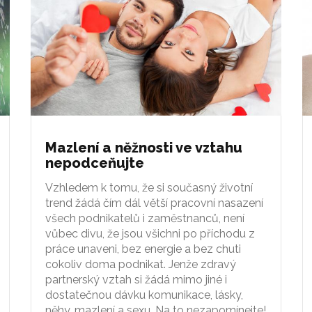
Mazlení a něžnosti ve vztahu
nepodceňujte
Vzhledem k tomu, že si současný životní
trend žádá čím dál větší pracovní nasazení
všech podnikatelů i zaměstnanců, není
vůbec divu, že jsou všichni po příchodu z
práce unaveni, bez energie a bez chuti
cokoliv doma podnikat. Jenže zdravý
partnerský vztah si žádá mimo jiné i
dostatečnou dávku komunikace, lásky,
něhy, mazlení a sexu. Na to nezapomínejte!