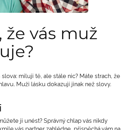
, že vás muž
uje?
lova: miluji tě, ale stále nic? Máte strach, že
lavu. Muži lásku dokazují jinak než slovy.
i
ůžete ji unést? Správný chlap vás nikdy
kmile vás partner zahlédne, přispěchá vám na