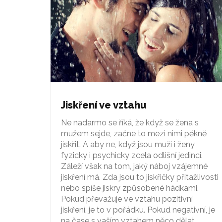
Jiskření ve vztahu
Ne nadarmo se říká, že když se žena s
mužem sejde, začne to mezi nimi pěkně
jiskřit. A aby ne, když jsou muži i ženy
fyzicky i psychicky zcela odlišní jedinci.
Záleží však na tom, jaký náboj vzájemné
jiskření má. Zda jsou to jiskřičky přitažlivosti
nebo spíše jiskry způsobené hádkami.
Pokud převažuje ve vztahu pozitivní
jiskření, je to v pořádku. Pokud negativní, je
na čase s vaším vztahem něco dělat.