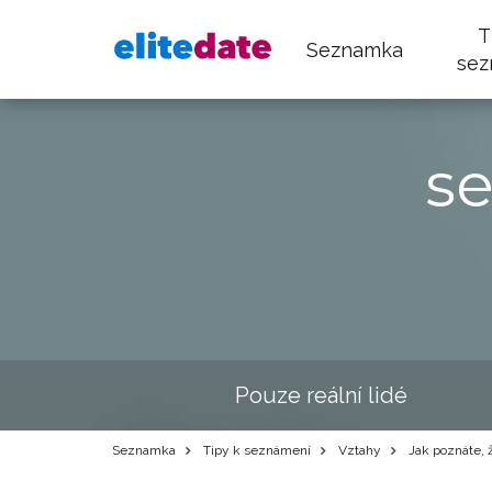
T
Seznamka
sez
s
Pouze reální lidé
Seznamka
Tipy k seznámení
Vztahy
Jak poznáte, 