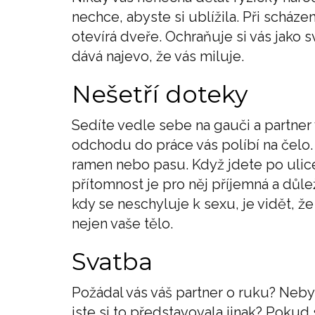
nechce, abyste si ublížila. Při scház
otevírá dveře. Ochraňuje si vás jak
dává najevo, že vás miluje.
Nešetří doteky
Sedíte vedle sebe na gauči a partner 
odchodu do práce vás políbí na čelo
ramen nebo pasu. Když jdete po ulice,
přítomnost je pro něj příjemná a důlež
kdy se neschyluje k sexu, je vidět, že 
nejen vaše tělo.
Svatba
Požádal vás váš partner o ruku? Neby
jste si to představovala jinak? Pokud 