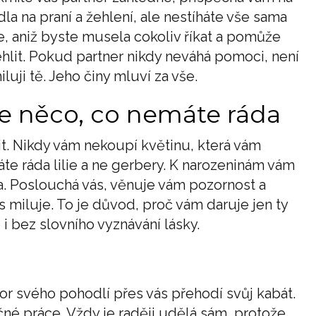
a na praní a žehlení, ale nestíháte vše sama
ne, aniž byste musela cokoliv říkat a pomůže
hlit. Pokud partner nikdy neváhá pomoci, není
luji tě. Jeho činy mluví za vše.
e něco, co nemáte ráda
t. Nikdy vám nekoupí květinu, která vám
te ráda lilie a ne gerbery. K narozeninám vám
ála. Poslouchá vás, věnuje vám pozornost a
s miluje. To je důvod, proč vám daruje jen ty
i bez slovního vyznávání lásky.
or svého pohodlí přes vás přehodí svůj kabát.
čné práce. Vždy je raději udělá sám, protože