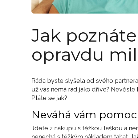
Jak poznáte
opravdu mil
Ráda byste slyšela od svého partnera s
už vás nemá rád jako dříve? Nevěste h
Ptáte se jak?
Neváhá vám pomoc
Jdete z nákupu s těžkou taškou a nem
nenechá s těžkým nákladem tahat. Ja