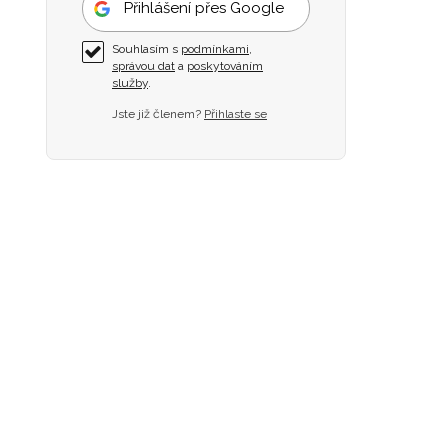
Přihlášení přes Google
Souhlasím s
podmínkami
,
správou dat
a
poskytováním
služby
.
Jste již členem?
Přihlaste se