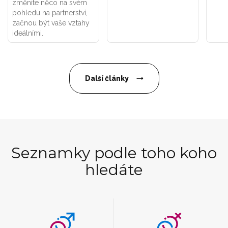
změníte něco na svém
pohledu na partnerství,
začnou být vaše vztahy
ideálními.
Další články
Seznamky podle toho koho
hledáte