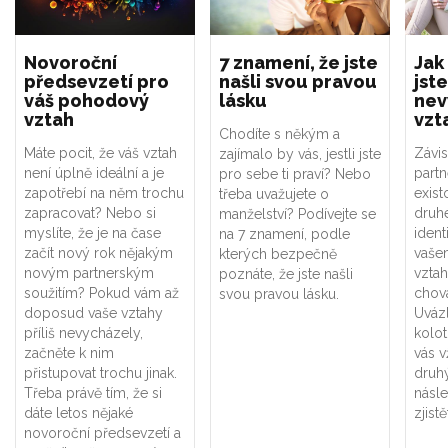
Novoroční
7 znamení, že jste
Jak
předsevzetí pro
našli svou pravou
jste
váš pohodový
lásku
nev
vztah
vzt
Chodíte s někým a
Máte pocit, že váš vztah
Závis
zajímalo by vás, jestli jste
není úplně ideální a je
part
pro sebe ti praví? Nebo
zapotřebí na něm trochu
exist
třeba uvažujete o
zapracovat? Nebo si
druhé
manželství? Podívejte se
myslíte, že je na čase
ident
na 7 znamení, podle
začít nový rok nějakým
vaše
kterých bezpečně
novým partnerským
vztah
poznáte, že jste našli
soužitím? Pokud vám až
chová
svou pravou lásku.
doposud vaše vztahy
Uváz
příliš nevycházely,
kolot
začněte k nim
vás v
přistupovat trochu jinak.
druhý
Třeba právě tím, že si
násle
dáte letos nějaké
zjistě
novoroční předsevzetí a