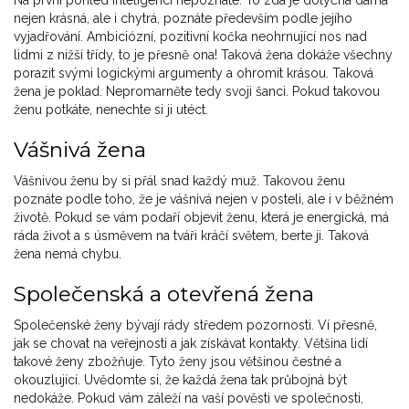
nejen krásná, ale i chytrá, poznáte především podle jejího
vyjadřování. Ambiciózní, pozitivní kočka neohrnující nos nad
lidmi z nižší třídy, to je přesně ona! Taková žena dokáže všechny
porazit svými logickými argumenty a ohromit krásou. Taková
žena je poklad. Nepromarněte tedy svoji šanci. Pokud takovou
ženu potkáte, nenechte si ji utéct.
Vášnivá žena
Vášnivou ženu by si přál snad každý muž. Takovou ženu
poznáte podle toho, že je vášnivá nejen v posteli, ale i v běžném
životě. Pokud se vám podaří objevit ženu, která je energická, má
ráda život a s úsměvem na tváři kráčí světem, berte ji. Taková
žena nemá chybu.
Společenská a otevřená žena
Společenské ženy bývají rády středem pozornosti. Ví přesně,
jak se chovat na veřejnosti a jak získávat kontakty. Většina lidí
takové ženy zbožňuje. Tyto ženy jsou většinou čestné a
okouzlující. Uvědomte si, že každá žena tak průbojná být
nedokáže. Pokud vám záleží na vaší pověsti ve společnosti,