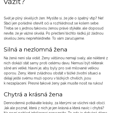
vážit?
Svět je plný skvělých žen. Myslíte si, že jde o špatný vtip? Ne!
Stačí jen pořádně otevřít oči a rozhlédnout se kolem sebe.
Třeba se s jednou takovou ženou právě stýkáte, ale doposud
nevíte, že je vážně skvělá. Po přečtení těchto řádků již žádnou
skvělou ženu nepřehlédnete. To vám zaručujeme.
Silná a nezlomná žena
Na ženě není síla vidět. Ženy většinou nemají svaly, ale některé z
nich dokáží stát samy proti celému davu. Nemusí být nikterak
silné ani velké, hlavní je, aby byly pro své milované velkou
oporou. Ženy, které zvládnou obstát v těžké životní situaci a
dělají ještě svému muži oporu v těžkých chvílích, jsou
k nezaplacení. Přesně takové ženy pak musíte nosit na rukou!
Chytrá a krásná žena
Dennodenně potkáváte krásky, za kterými se všichni rádi otočí.
Jak ale poznat, která z nich je jen krásná a která navíc i chytrá?
Na první pohled inteligenci nepoznáte. To zda je dotyčná dáma