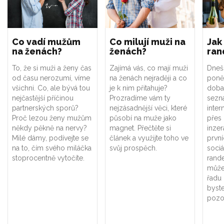
Co vadí mužům
Co milují muži na
Jak
na ženách?
ženách?
ran
To, že si muži a ženy čas
Zajímá vás, co mají muži
Dneš
od času nerozumí, víme
na ženách nejraději a co
poně
všichni. Co, ale bývá tou
je k nim přitahuje?
doba
nejčastější příčinou
Prozradíme vám ty
sezn
partnerských sporů?
nejzásadnější věci, které
inte
Proč lezou ženy mužům
působí na muže jako
přes 
někdy pěkně na nervy?
magnet. Přečtěte si
inzer
Milé dámy, podívejte se
článek a využijte toho ve
prvn
na to, čím svého miláčka
svůj prospěch.
sociá
stoprocentně vytočíte.
rand
může
řadu 
byste
pozo