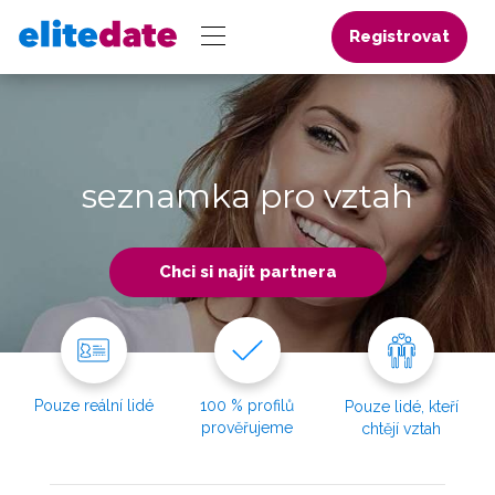
Registrovat
seznamka pro vztah
Chci si najít partnera
Pouze reální lidé
100 % profilů
Pouze lidé, kteří
prověřujeme
chtějí vztah