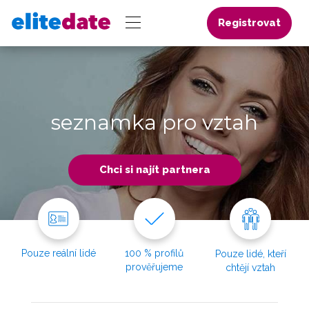
Registrovat
seznamka pro vztah
Chci si najít partnera
Pouze reální lidé
100 % profilů
Pouze lidé, kteří
prověřujeme
chtějí vztah