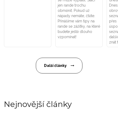
se může vyplatit. Stačí
dneš
jen rande trochu
Dnes
obměnit. Pokud už
obrov
nápady nemáte, čtěte.
sezn
Přinášíme vám tipy na
přes 
rande se zážitky, na které
úspo
budete ještě dlouho
sezn
vzpomínat!
dalš
znát 
Další články
Nejnovější články