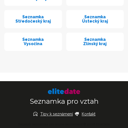
Seznamka
Seznamka
Středočeský kraj
Ústecký kraj
Seznamka
Seznamka
Vysočina
Zlínský kraj
Seznamka pro vztah
Tipy k seznámení
Kontakt
Nejlepší seznamka pro online seznámení © 2026 EliteDate