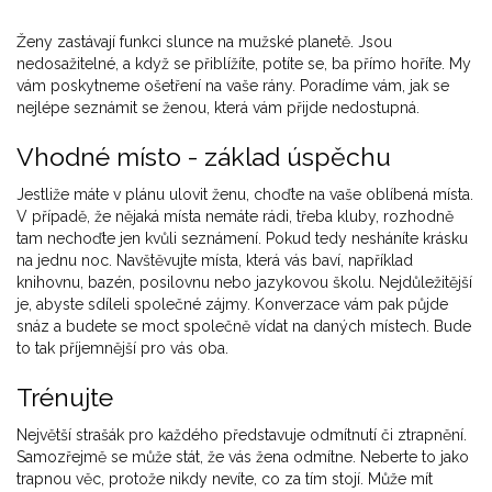
Ženy zastávají funkci slunce na mužské planetě. Jsou
nedosažitelné, a když se přiblížíte, potíte se, ba přímo hoříte. My
vám poskytneme ošetření na vaše rány. Poradíme vám, jak se
nejlépe seznámit se ženou, která vám přijde nedostupná.
Vhodné místo - základ úspěchu
Jestliže máte v plánu ulovit ženu, choďte na vaše oblíbená místa.
V případě, že nějaká místa nemáte rádi, třeba kluby, rozhodně
tam nechoďte jen kvůli seznámení. Pokud tedy nesháníte krásku
na jednu noc. Navštěvujte místa, která vás baví, například
knihovnu, bazén, posilovnu nebo jazykovou školu. Nejdůležitější
je, abyste sdíleli společné zájmy. Konverzace vám pak půjde
snáz a budete se moct společně vídat na daných místech. Bude
to tak příjemnější pro vás oba.
Trénujte
Největší strašák pro každého představuje odmítnutí či ztrapnění.
Samozřejmě se může stát, že vás žena odmítne. Neberte to jako
trapnou věc, protože nikdy nevíte, co za tím stojí. Může mít