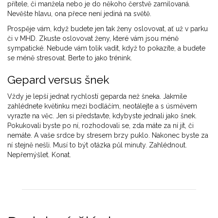
přítele, či manžela nebo je do někoho čerstvě zamilovaná.
Nevěšte hlavu, ona přece není jediná na světě.
Prospěje vám, když budete jen tak ženy oslovovat, ať už v parku
či v MHD. Zkuste oslovovat ženy, které vám jsou méně
sympatické. Nebude vám tolik vadit, když to pokazíte, a budete
se méně stresovat. Berte to jako trénink.
Gepard versus šnek
Vždy je lepší jednat rychlostí geparda než šneka. Jakmile
zahlédnete květinku mezi bodláčím, neotálejte a s úsměvem
vyrazte na věc. Jen si představte, kdybyste jednali jako šnek.
Pokukovali byste po ní, rozhodovali se, zda máte za ní jít, či
nemáte. A vaše srdce by stresem brzy puklo. Nakonec byste za
ní stejně nešli. Musí to být otázka půl minuty. Zahlédnout.
Nepřemýšlet. Konat.