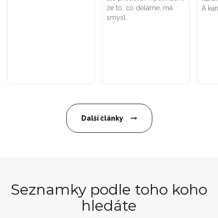
že to, co děláme, má
A kam
smysl.
Další články
Seznamky podle toho koho
hledáte