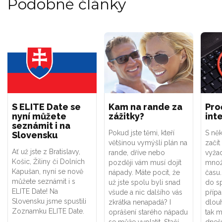
Podobné články
S ELITE Date se
Kam na rande za
Pro
nyní můžete
zážitky?
int
seznámit i na
Pokud jste těmi, kteří
S ně
Slovensku
většinou vymýšlí plán na
začít
Ať už jste z Bratislavy,
rande, dříve nebo
vyža
Košic, Žiliny či Dolních
později vám musí dojít
množs
Kapušan, nyní se nově
nápady. Máte pocit, že
času.
můžete seznámit i s
už jste spolu byli snad
do sp
ELITE Date! Na
všude a nic dalšího vás
příp
Slovensku jsme spustili
zkrátka nenapadá? I
dlouh
Zoznamku ELITE Date.
oprášení starého nápadu
tak 