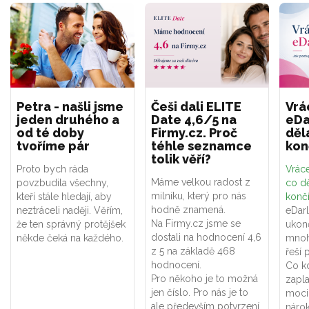
Petra - našli jsme
Češi dali ELITE
Vrá
jeden druhého a
Date 4,6/5 na
eDa
od té doby
Firmy.cz. Proč
děl
tvoříme pár
téhle seznamce
kon
tolik věří?
Proto bych ráda
Vráce
Máme velkou radost z
povzbudila všechny,
co dě
milníku, který pro nás
kteří stále hledají, aby
konč
hodně znamená.
neztráceli naději. Věřím,
eDar
Na Firmy.cz jsme se
že ten správný protějšek
ukon
dostali na hodnocení 4,6
někde čeká na každého.
mnoh
z 5 na základě 468
řeší 
hodnocení.
Co k
Pro někoho je to možná
zapla
jen číslo. Pro nás je to
moci
ale především potvrzení,
náro