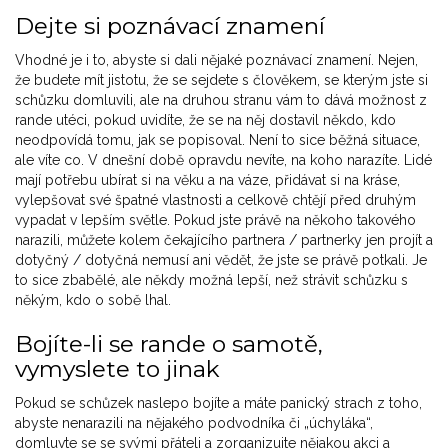
Dejte si poznávací znamení
Vhodné je i to, abyste si dali nějaké poznávací znamení. Nejen,
že budete mít jistotu, že se sejdete s člověkem, se kterým jste si
schůzku domluvili, ale na druhou stranu vám to dává možnost z
rande utéci, pokud uvidíte, že se na něj dostavil někdo, kdo
neodpovídá tomu, jak se popisoval. Není to sice běžná situace,
ale víte co. V dnešní době opravdu nevíte, na koho narazíte. Lidé
mají potřebu ubírat si na věku a na váze, přidávat si na kráse,
vylepšovat své špatné vlastnosti a celkově chtějí před druhým
vypadat v lepším světle. Pokud jste právě na někoho takového
narazili, můžete kolem čekajícího partnera / partnerky jen projít a
dotyčný / dotyčná nemusí ani vědět, že jste se právě potkali. Je
to sice zbabělé, ale někdy možná lepší, než strávit schůzku s
někým, kdo o sobě lhal.
Bojíte-li se rande o samotě,
vymyslete to jinak
Pokud se schůzek naslepo bojíte a máte panický strach z toho,
abyste nenarazili na nějakého podvodníka či „úchyláka“,
domluvte se se svými přáteli a zorganizujte nějakou akci a