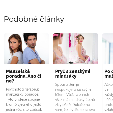
Podobné články
Manželská
Pryč s ženskými
Po 
poradna. Ano či
mindráky
muž
ne?
Spousta žen je
Ačkol
Psycholog, terapeut,
nespokojena se svým
v mno
manželský poradce.
tělem. Většina z nich
každý
Tyto profese spojuje
však má mindráky úplně
něče
kromě zjevného ještě
zbytečně. Dokážeme
proto
jedna věc a to způsob,
vám, že stydět se za své
vztah