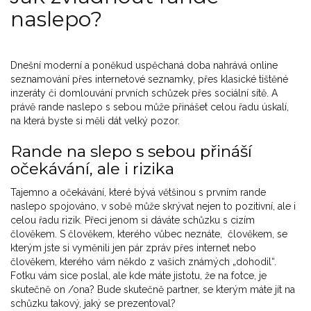
naslepo?
Dnešní moderní a poněkud uspěchaná doba nahrává online
seznamování přes internetové seznamky, přes klasické tištěné
inzeráty či domlouvání prvních schůzek přes sociální sítě. A
právě rande naslepo s sebou může přinášet celou řadu úskalí,
na která byste si měli dát velký pozor.
Rande na slepo s sebou přináší
očekávání, ale i rizika
Tajemno a očekávání, které bývá většinou s prvním rande
naslepo spojováno, v sobě může skrývat nejen to pozitivní, ale i
celou řadu rizik. Přeci jenom si dáváte schůzku s cizím
člověkem. S člověkem, kterého vůbec neznáte, člověkem, se
kterým jste si vyměnili jen pár zpráv přes internet nebo
člověkem, kterého vám někdo z vašich známých „dohodil“.
Fotku vám sice poslal, ale kde máte jistotu, že na fotce, je
skutečně on /ona? Bude skutečně partner, se kterým máte jít na
schůzku takový, jaký se prezentoval?