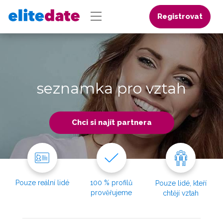
Registrovat
seznamka pro vztah
Chci si najít partnera
Pouze reální lidé
100 % profilů
Pouze lidé, kteří
prověřujeme
chtějí vztah