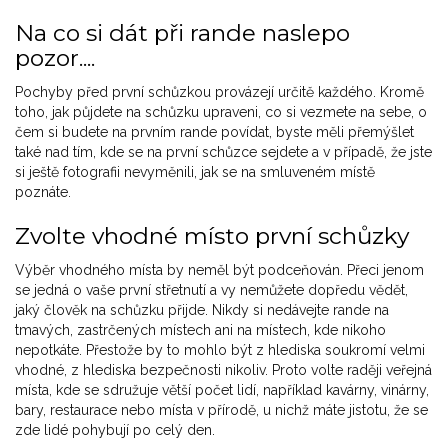
Na co si dát při rande naslepo
pozor....
Pochyby před první schůzkou provázejí určitě každého. Kromě
toho, jak půjdete na schůzku upraveni, co si vezmete na sebe, o
čem si budete na prvním rande povídat, byste měli přemýšlet
také nad tím, kde se na první schůzce sejdete a v případě, že jste
si ještě fotografii nevyměnili, jak se na smluveném místě
poznáte.
Zvolte vhodné místo první schůzky
Výběr vhodného místa by neměl být podceňován. Přeci jenom
se jedná o vaše první střetnutí a vy nemůžete dopředu vědět,
jaký člověk na schůzku přijde. Nikdy si nedávejte rande na
tmavých, zastrčených místech ani na místech, kde nikoho
nepotkáte. Přestože by to mohlo být z hlediska soukromí velmi
vhodné, z hlediska bezpečnosti nikoliv. Proto volte raději veřejná
místa, kde se sdružuje větší počet lidí, například kavárny, vinárny,
bary, restaurace nebo místa v přírodě, u nichž máte jistotu, že se
zde lidé pohybují po celý den.