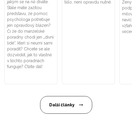
jakým se na ně díváte.
tělo, není opravdu nutné.
Ženy 
Stále máte zažitou
podpo
představu, že pomoc
milov
psychologa potřebuje
navíc
jen opravdový blázen?
vztah
Či že do manželské
věce
poradny chodí jen „divní
lidé“, kteří si neumí sami
poradit? Chcete se ale
dozvědět, jak to vlastně
v těchto poradnách
funguje? Čtěte dál!
Další články