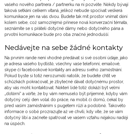
vašeho nového partnera / partnerku na ni pozvěte. Někdy bývají
taková setkání celkem vítaná, jelikož nebude spočívat veškerá
komunikace jen na vás dvou. Budete tak mít prostor vnímat dění
kolem sebe, což samozřejmě přinese nová konverzační témata,
seznámíte se s přáteli dotyčné dámy nebo dotyčného pána a
prvotní komunikace bude pro oba značně jednodušší.
Nedávejte na sebe žádné kontakty
Na prvním rande není vhodné předávat si své osobní údaje, jako
je adresa vašeho bydliště, všechny vaše telefonní, emailové,
skype či facebookové kontakty ani adresu svého zaměstnání.
Pokud byste si totiž nerozuměli natolik, že budete chtít ve
schůzkách pokračovat, je zbytečné dávat dotyčnému prostor,
aby vás mohl kontaktovat. Někteří lidé totiž dokáží být velmi
„dotěrní“ a věřte, že by vám nemuselo být příjemné, kdyby vám
dotyčný celý den volal do práce, na mobil či domů, čekal by
před vaším zaměstnáním s pugetem růží a podobně. Takovéto
informace o sobě prozrazujte až ve chvíli, kdy víte, že se vám
dotyčný líbí a začnete spatřovat ve vašem vztahu nějakou naději
na úspěch.