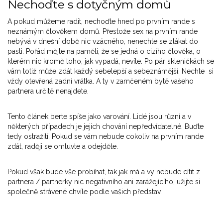
Nechoďte s dotyčným domů
A pokud můžeme radit, nechoďte hned po prvním rande s
neznámým člověkem domů. Přestože sex na prvním rande
nebývá v dnešní době nic vzácného, nenechte se zlákat do
pasti. Pořád mějte na paměti, že se jedná o cizího člověka, o
kterém nic kromě toho, jak vypadá, nevíte. Po pár skleničkách se
vám totiž může zdát každý sebelepší a sebeznámější. Nechte si
vždy otevřená zadní vrátka. A ty v zamčeném bytě vašeho
partnera určitě nenajdete.
Tento článek berte spíše jako varování. Lidé jsou různí a v
některých případech je jejich chování nepředvídatelné. Buďte
tedy ostražití. Pokud se vám nebude cokoliv na prvním rande
zdát, raději se omluvte a odejděte.
Pokud však bude vše probíhat, tak jak má a vy nebude cítit z
partnera / partnerky nic negativního ani zarážejícího, užijte si
společně strávené chvíle podle vašich představ.