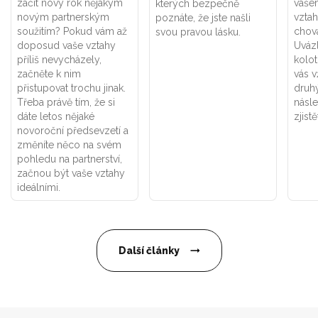
začít nový rok nějakým
vaše
kterých bezpečně
novým partnerským
vztah
poznáte, že jste našli
soužitím? Pokud vám až
chová
svou pravou lásku.
doposud vaše vztahy
Uváz
příliš nevycházely,
kolot
začněte k nim
vás v
přistupovat trochu jinak.
druhý
Třeba právě tím, že si
násle
dáte letos nějaké
zjistě
novoroční předsevzetí a
změníte něco na svém
pohledu na partnerství,
začnou být vaše vztahy
ideálními.
Další články