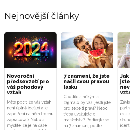
Nejnovější články
Novoroční
7 znamení, že jste
Jak
předsevzetí pro
našli svou pravou
jste
váš pohodový
lásku
nev
vztah
vzt
Chodíte s někým a
Máte pocit, že váš vztah
Závis
zajímalo by vás, jestli jste
není úplně ideální a je
part
pro sebe ti praví? Nebo
zapotřebí na něm trochu
exist
třeba uvažujete o
zapracovat? Nebo si
druhé
manželství? Podívejte se
myslíte, že je na čase
ident
na 7 znamení, podle